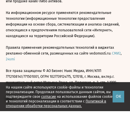
или продаже каких-либо активов.
На информационном ресурсе применяются рекомендательные
технологии (информационные технологии предоставления
информации на основе сбора, систематизации и анализа сведений,
относящихся к предпочтениям пользователей сети «Интернет»,
находящихся на территории Российской Федерации).
Правила применения рекомендательных технологий в виджетах
рекламно-обменной сети, размещенных на сайте vedomosti.ru:
СМИ2
,
24smi
Все права защищены © АО Бизнес Ньюс Медиа, ИНН/КПП
7712108141/771501001, ОГРН 1027739124775, 127018, г. Москва, вн.тер.г.
муниципальный округ Марьина Роща, ул. Полковая, д. 3, стр. 1 1999—
На нашем сайте используются cookie-файлы и технологии
2026
персонализации. Продолжая пользоваться данным сайтом, вы
ОК
подтверждаете свое
согласие
на использование файлов cookie
и технологий персонализации в соответствии с
Политикой в
отношении обработки персональных данных.