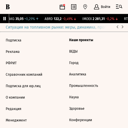
Войти
YAKG
35,05
+0,29%
↑
ABRD
122,2
-0,49%
↓
IMOEX
2 281,31
-0,2%
↓
RTS
Ситуация на топливном рынке: меры, динамика, прогнозы
Выб
Наши проекты
Подписка
ВЕДЫ
Реклама
Город
РФРИТ
Аналитика
Справочник компаний
Промышленность
Подписка для юр.лиц
Наука
О компании
Здоровье
Редакция
Конференции
Менеджмент