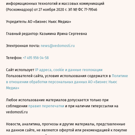
информационных технологий и массовых коммуникаций
(Роскомнадзор) от 27 ноября 2020 г. ЭЛ № ФС 77-79546
Учредитель: АО «Бизнес Ньюс Медиа»
Главный редактор: Казьмина Ирина Сергеевна
Электронная почта:
news@vedomosti.ru
Телефон:
+7 495 956-34-58
Сайт использует
IP адреса, cookie и данные геолокации
Пользователей сайта, условия использования содержатся в
Политике
в отношении обработки персональных данных АО «Бизнес Ньюс
Медиа»
Любое использование материалов допускается только при
соблюдении
правил перепечатки
и при наличии гиперссылки на
vedomosti.ru
Новости, аналитика, прогнозы и другие материалы, представленные
на данном сайте, не являются офертой или рекомендацией к покупке