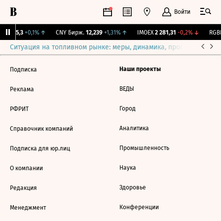
Войти
BI
115,3
+0,1%
↑
CNY Бирж.
12,239
+1,31%
↑
IMOEX
2 281,31
-0,2%
↓
RGBI
Ситуация на топливном рынке: меры, динамика, прогнозы
Выб
Наши проекты
Подписка
ВЕДЫ
Реклама
Город
РФРИТ
Аналитика
Справочник компаний
Промышленность
Подписка для юр.лиц
Наука
О компании
Здоровье
Редакция
Конференции
Менеджмент