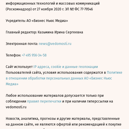
информационных технологий и массовых коммуникаций
(Роскомнадзор) от 27 ноября 2020 г. ЭЛ № ФС 77-79546
Учредитель: АО «Бизнес Ньюс Медиа»
Главный редактор: Казьмина Ирина Сергеевна
Электронная почта:
news@vedomosti.ru
Телефон:
+7 495 956-34-58
Сайт использует
IP адреса, cookie и данные геолокации
Пользователей сайта, условия использования содержатся в
Политике
в отношении обработки персональных данных АО «Бизнес Ньюс
Медиа»
Любое использование материалов допускается только при
соблюдении
правил перепечатки
и при наличии гиперссылки на
vedomosti.ru
Новости, аналитика, прогнозы и другие материалы, представленные
на данном сайте, не являются офертой или рекомендацией к покупке