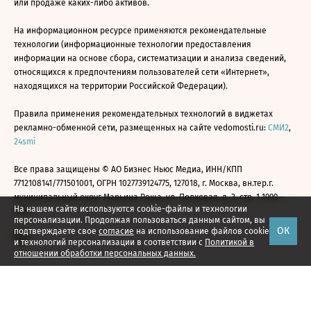
или продаже каких-либо активов.
На информационном ресурсе применяются рекомендательные
технологии (информационные технологии предоставления
информации на основе сбора, систематизации и анализа сведений,
относящихся к предпочтениям пользователей сети «Интернет»,
находящихся на территории Российской Федерации).
Правила применения рекомендательных технологий в виджетах
рекламно-обменной сети, размещенных на сайте vedomosti.ru:
СМИ2
,
24smi
Все права защищены © АО Бизнес Ньюс Медиа, ИНН/КПП
7712108141/771501001, ОГРН 1027739124775, 127018, г. Москва, вн.тер.г.
муниципальный округ Марьина Роща, ул. Полковая, д. 3, стр. 1 1999—
На нашем сайте используются cookie-файлы и технологии
2026
персонализации. Продолжая пользоваться данным сайтом, вы
ОК
подтверждаете свое
согласие
на использование файлов cookie
и технологий персонализации в соответствии с
Политикой в
отношении обработки персональных данных.