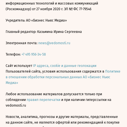
информационных технологий и массовых коммуникаций
(Роскомнадзор) от 27 ноября 2020 г. ЭЛ № ФС 77-79546
Учредитель: АО «Бизнес Ньюс Медиа»
Главный редактор: Казьмина Ирина Сергеевна
Электронная почта:
news@vedomosti.ru
Телефон:
+7 495 956-34-58
Сайт использует
IP адреса, cookie и данные геолокации
Пользователей сайта, условия использования содержатся в
Политике
в отношении обработки персональных данных АО «Бизнес Ньюс
Медиа»
Любое использование материалов допускается только при
соблюдении
правил перепечатки
и при наличии гиперссылки на
vedomosti.ru
Новости, аналитика, прогнозы и другие материалы, представленные
на данном сайте, не являются офертой или рекомендацией к покупке