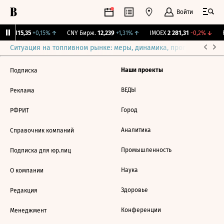
Войти
RGBI
115,35
+0,15%
↑
CNY Бирж.
12,239
+1,31%
↑
IMOEX
2 281,31
-0,2%
↓
R
Ситуация на топливном рынке: меры, динамика, прогнозы
Выб
Наши проекты
Подписка
ВЕДЫ
Реклама
Город
РФРИТ
Аналитика
Справочник компаний
Промышленность
Подписка для юр.лиц
Наука
О компании
Здоровье
Редакция
Конференции
Менеджмент