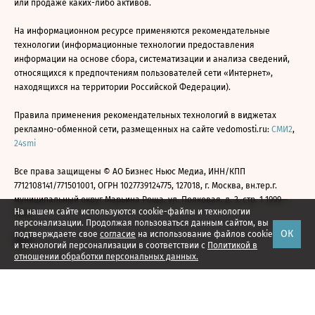
или продаже каких-либо активов.
На информационном ресурсе применяются рекомендательные
технологии (информационные технологии предоставления
информации на основе сбора, систематизации и анализа сведений,
относящихся к предпочтениям пользователей сети «Интернет»,
находящихся на территории Российской Федерации).
Правила применения рекомендательных технологий в виджетах
рекламно-обменной сети, размещенных на сайте vedomosti.ru:
СМИ2
,
24smi
Все права защищены © АО Бизнес Ньюс Медиа, ИНН/КПП
7712108141/771501001, ОГРН 1027739124775, 127018, г. Москва, вн.тер.г.
муниципальный округ Марьина Роща, ул. Полковая, д. 3, стр. 1 1999—
На нашем сайте используются cookie-файлы и технологии
2026
персонализации. Продолжая пользоваться данным сайтом, вы
ОК
подтверждаете свое
согласие
на использование файлов cookie
и технологий персонализации в соответствии с
Политикой в
отношении обработки персональных данных.