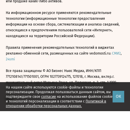
или продаже каких-либо активов.
На информационном ресурсе применяются рекомендательные
технологии (информационные технологии предоставления
информации на основе сбора, систематизации и анализа сведений,
относящихся к предпочтениям пользователей сети «Интернет»,
находящихся на территории Российской Федерации).
Правила применения рекомендательных технологий в виджетах
рекламно-обменной сети, размещенных на сайте vedomosti.ru:
СМИ2
,
24smi
Все права защищены © АО Бизнес Ньюс Медиа, ИНН/КПП
7712108141/771501001, ОГРН 1027739124775, 127018, г. Москва, вн.тер.г.
муниципальный округ Марьина Роща, ул. Полковая, д. 3, стр. 1 1999—
На нашем сайте используются cookie-файлы и технологии
2026
персонализации. Продолжая пользоваться данным сайтом, вы
ОК
подтверждаете свое
согласие
на использование файлов cookie
и технологий персонализации в соответствии с
Политикой в
отношении обработки персональных данных.