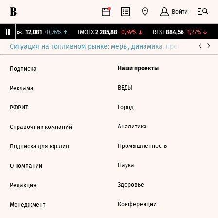
Войти
Y Бирж.
12,081
+0,76%
↑
IMOEX
2 285,88
-0,69%
↓
RTSI
884,56
-1,27%
↓
R
Ситуация на топливном рынке: меры, динамика, прогнозы
Выб
Наши проекты
Подписка
ВЕДЫ
Реклама
Город
РФРИТ
Аналитика
Справочник компаний
Промышленность
Подписка для юр.лиц
Наука
О компании
Здоровье
Редакция
Конференции
Менеджмент