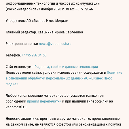
информационных технологий и массовых коммуникаций
(Роскомнадзор) от 27 ноября 2020 г. ЭЛ № ФС 77-79546
Учредитель: АО «Бизнес Ньюс Медиа»
Главный редактор: Казьмина Ирина Сергеевна
Электронная почта:
news@vedomosti.ru
Телефон:
+7 495 956-34-58
Сайт использует
IP адреса, cookie и данные геолокации
Пользователей сайта, условия использования содержатся в
Политике
в отношении обработки персональных данных АО «Бизнес Ньюс
Медиа»
Любое использование материалов допускается только при
соблюдении
правил перепечатки
и при наличии гиперссылки на
vedomosti.ru
Новости, аналитика, прогнозы и другие материалы, представленные
на данном сайте, не являются офертой или рекомендацией к покупке