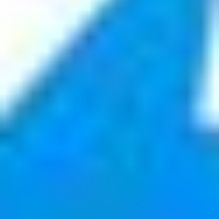
малейший интерес для игроков. Само собой, бетторам всегда
доступны:
Чемпионат мира по футболу;
Чемпионат Европы по футболу;
Лига чемпионов УЕФА;
Лига Европы УЕФА;
РПЛ;
Кубок России;
АПЛ;
Серия А;
Ла Лига;
НХЛ;
КХЛ;
НБА;
Формула 1;
UFC.
Какая маржа в букмекерской конторе?
Маржа – это прибыль букмекера, которую он закладывает в
котировки. Чем она ниже, тем выше коэффициенты и,