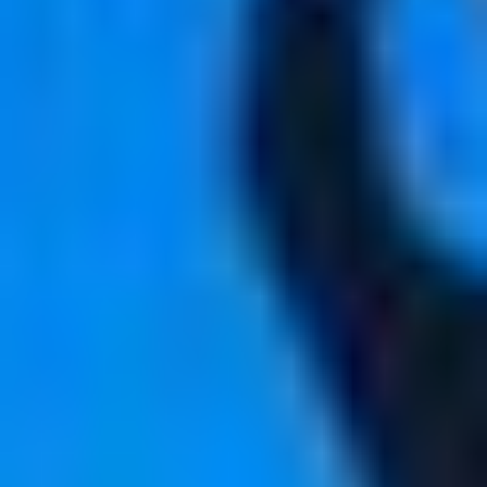
балансе.
Как пополнить счет в Winline?
Чтобы пополнить игровой счет в конторе Winline, зайдите в
личный кабинет на сайте или в мобильном приложении.