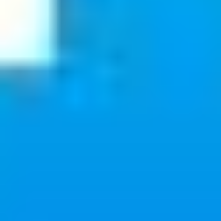
К услугам пользователей
БК Winline
предлагаются удобные
мобильные приложения с понятным интерфейсом
. Скачать
приложения можно бесплатно как для
Андроид, так и для iOS.
Приложение букмекера для Андроид: как его скачать и
установить?
Скачать «Винлайн» на андроид
можно на официальном сайте
букмекера. Порядок действий:
Ввести в браузере телефона winline.ru.
Зарегистрироваться или авторизоваться, если уже есть
аккаунт.
Кликнуть на зеленую кнопку «Скачать приложение на
Андроид» внизу экрана.
Сохранить APK-файл на устройство.
Найти
приложение для ставок на спорт
в загрузках
вашего смартфона.
Разрешить установку из неизвестного источника.