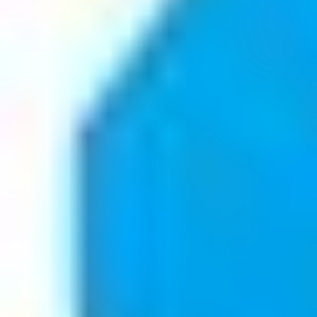
Экспресс в букмекерской конторе: как его собрать?
Экспрессом называют комбинированную ставку минимум из
двух событий. Коэффициент в экспрессе равен произведению
коэффициентов всех входящих в него выборов. Чтобы собрать
экспресс на БК Winline, нужно:
Зайти на сайт или в мобильное приложение
букмекерской конторы.
Перейти в «Линию».
Выбрать и последовательно добавить в купон события,
на которые хотите сделать ставку.
Ввести сумму.
Нажать «Сделать пари».
Есть ли у Winline мобильное
приложение для Андроид и iOS?