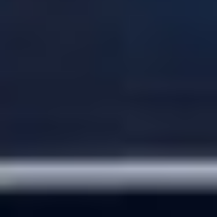
Онлайн-чат
https://winline.ru/
Что говорят игроки о букмекерской
конторе Winline
Отзывы о Winline
размещены на «Рейтинге Букмекеров»
.
Официальный представитель компании оперативно реагирует
и отвечает на большинство комментариев клиентов БК, как
положительных, так и отрицательных.
Отличная букмекерская контора, хорошая линия и
множество событий. Оценка 5 из 5.
Играю в данной компании через интернет уже
несколько лет. Радует разнообразная линия на
события основных видов спорта, оперативное