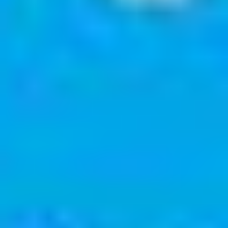
Идентификация через Госуслуги
Чтобы пройти идентификацию через Госуслуги, нужно:
Зарегистрироваться в ЦУПИС (ЕЦУПС).
Выбрать Winline, затем Госуслуги на экране
подтверждения личности.
Войти в аккаунт Госуслуг.
Нажать «Завершить идентификацию».
Зайти в личный кабинет Winline, заполнить ФИО и
получить SMS-уведомление.
Как сделать ставку в БК Winline?
Зайти на сайт или в мобильное приложение букмекера.
Выбрать раздел «Лайв» или «Линия» на верхней
панели.
Перейти к виду спорта.
Открыть матч.