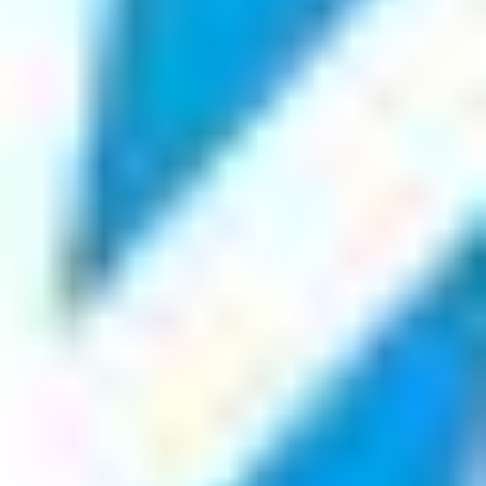
Букмекер предлагает игрокам пари на более чем 20 видов
спорта и тысячи событий ежедневно. Естественно, что
наибольшим спросом у бетторов пользуются самые
популярные дисциплины:
футбол;
хоккей;
баскетбол;
волейбол;
гандбол;
теннис;
настольный теннис;
киберспорт.
На какие турниры и чемпионаты можно делать ставки в
букмекерской конторе?
По определению самой Winline, БК принимает ставки
«практически на все, что происходит в мире спорта». В линии
букмекера есть все турниры, представляющие хотя бы