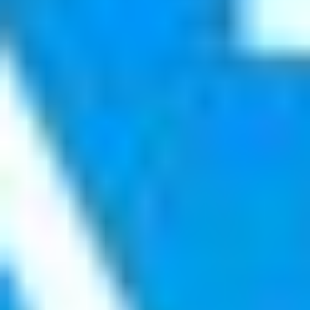
Войдите на официальный ресурс или в мобильное
приложение БК «Винлайн» (доступна также мобильная
версия сайта).
Авторизуйтесь.
После регистрации система перенаправит вас на
страницу идентификации.
Сфотографируйте и загрузите первый разворот
гражданского паспорта РФ.
То же самое проделайте со страницей, где отмечен адрес
регистрации.
Сфотографируйте и загрузите собственное фото с
раскрытым паспортом согласно указанным параметрам.
Введите свой СНИЛС (страховой номер
индивидуального лицевого счета).
Дождитесь письма на электронную почту об успешном
прохождении верификации.
Идентификация с мобильного телефона
Возможность идентифицировать свой аккаунт реализована и
в официальных мобильных приложениях Winline. Порядок
действий практически аналогичный.