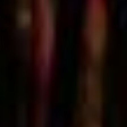
лучшие бомбардиры — Кордоба и Тюкавин
Новости
Карту болельщика превратят в цифровую экосистему.
Главный приз за прогнозы – электромобиль
Новости
Матч «Ротор» — «СКА-Хабаровск» стал самым крупным по
обороту букмекеров во 2-м туре Лиги PARI
Новости
БЕТСИТИ организовал на «ВТБ Арене» мероприятие к
финалу ЧМ-2026
Новости
Новое
Новости
Три российские и одна бразильская команды остаются в
борьбе за Кубок UTLC CUP-2026
Первыми полуфиналистами турнира стали
воспитанники московских академий – «Локомотив» и
«Родина»
Новости
Букмекер БЕТ-М обновил приветственную акцию