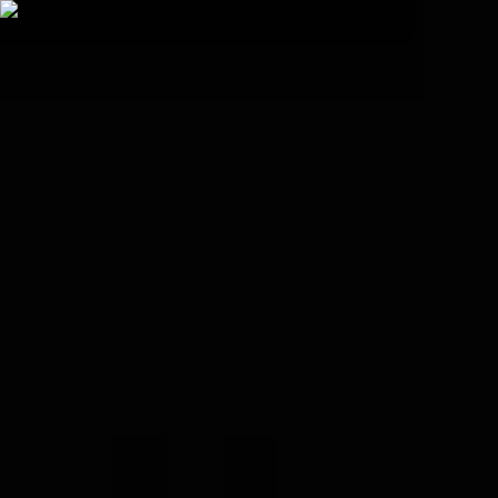
Партнерский проект
Партнерский проект
Получить бонус
Бонус для новых игроков – до 25000₽ за пополнение счёта с
промокодом VED25
Реклама / ООО «БК «ПАРИ» 18+
Erid: 2Vtzqvh9oV2
Ведомости
Ведомости&
Город