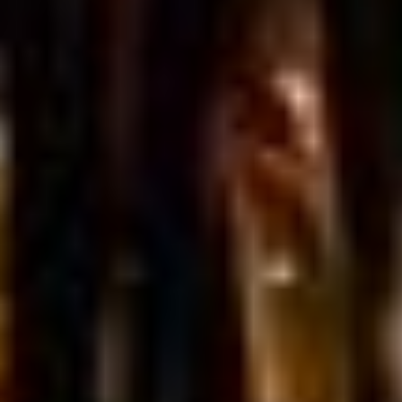
До 3000 рублей фрибетами
Новости
На UTLC CUP-2026 сыграют команды из России,
Бразилии, Сербии, Беларуси и Казахстана
Представительный международный турнир стартует в
Москве
Новости
ЧМ-2026 в «Марафоне»: самый крупный выигрыш,
рекордные коэффициенты и другие интересные факты
Букмекер подвел итоги главного события лета
Новости
Финал ЧМ-2026 стал самым крупным по обороту и
прибыли букмекеров матчем в году
Главные беттинговые итоги Кубка мира
Новости
«Марафон» подвел итоги чемпионата мира по футболу
Самые крупные ставки и выигрыши, наиболее
прибыльные матчи