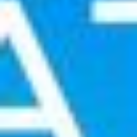
Киберспортивные букмекеры
5
/5
Обзор
На сайт
5
/5
Обзор
На сайт
5
/5
Обзор
На сайт
Смотреть полный список
Топ букмекерских контор на iOS
5
/5
Обзор
На сайт
5
/5
Обзор
На сайт
5
/5
Обзор
На сайт
Смотреть полный список
Лучшие букмекерские конторы
5
/5
Обзор
На сайт