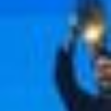
Москвы, лучшие бомбардиры — Кордоба и Тюкавин
Букмекеры назвали фаворитов нового сезона РПЛ
Новости
Матч «Ротор» — «СКА-Хабаровск» стал самым
крупным по обороту букмекеров во 2-м туре Лиги PARI
Экспресс-ставка принесла беттору более 800 тысяч
рублей
Новости
Победа Англии над Францией принесла беттору более
41 000 000 рублей
Один из самых крупных выигрышей в PARI на ЧМ-2026
Новости
Бетторы считают Испанию фаворитом 90 минут финала
ЧМ-2026, но верят в чемпионство Аргентины
Главный матч года
Новости
Испания - Аргентина, 19 июля: где смотреть финал
ЧМ-2026, прямая трансляция матча