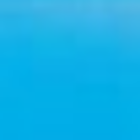
Нулевая ничья в матче «Сочи» и махачкалинского «Динамо»
принесла победу калининградцам в импровизированном
турнире от партнера клубов.
Лучший игрок встречи Михаил Игнатов пришел на
награждение в фирменном худи турнира.