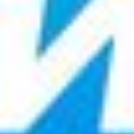
Напомним, что БЕТСИТИ Кубок Морского боя разыгрывался
по результатам очных встреч между тремя командами-
участницами в матчах РПЛ.
Ранее по теме:
Обзор букмекерской конторы «БЕТСИТИ»
Erid: 2VtzqukHk1d
Призовой квиз от БЕТСИТИ
Проверьте знания об истории Лиги чемпионов и заберите
подарок
* Бонус зачисляется в виде фрибета на сумму до 1500 рублей.
Фрибет – бонусные средства, зачисляемые Участнику Акции
на бонусный счёт, по факту выполнения условий.
Информация об организаторе основанных на риске игр, пари,