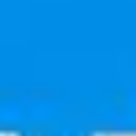
5
/5
Обзор
На сайт
5
/5
Обзор
На сайт
Смотреть полный список
Букмекеры с лайв-ставками
5
/5
Обзор
На сайт
5
/5
Обзор
На сайт
5
/5
Обзор
На сайт
Смотреть полный список
БК с мобильной версией
5
/5
Обзор
На сайт
5
/5
Обзор
На сайт
5
/5
Обзор
На сайт
Смотреть полный список