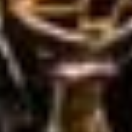
матча и уступили.
Ранее по теме:
Обзор букмекерской конторы PARI
Erid: 2VtzqukHk1d
Призовой квиз от БЕТСИТИ
Проверьте знания об истории Лиги чемпионов и заберите
подарок
* Бонус зачисляется в виде фрибета на сумму до 1500 рублей.
Фрибет – бонусные средства, зачисляемые Участнику Акции
на бонусный счёт, по факту выполнения условий.
Информация об организаторе основанных на риске игр, пари,
о правилах их проведения, о призовом фонде таких игр, пари,
о количестве, сроках, месте и порядке получения призов или
выигрышей указана на сайте www.betcity.ru. Розыгрыш
происходит во время события.
Топы букмекеров
Смотреть всё
БК с минимальным депозитом