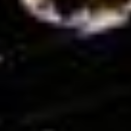
Новости
Матч «Ротор» — «СКА-Хабаровск» стал самым
крупным по обороту букмекеров во 2-м туре Лиги PARI
Экспресс-ставка принесла беттору более 800 тысяч
рублей
Новости
Победа Англии над Францией принесла беттору более
41 000 000 рублей
Один из самых крупных выигрышей в PARI на ЧМ-2026
Новости
Бетторы считают Испанию фаворитом 90 минут финала
ЧМ-2026, но верят в чемпионство Аргентины
Главный матч года
Новости
Испания - Аргентина, 19 июля: где смотреть финал
ЧМ-2026, прямая трансляция матча
Месси идет за вторым Кубком мира
Показать еще