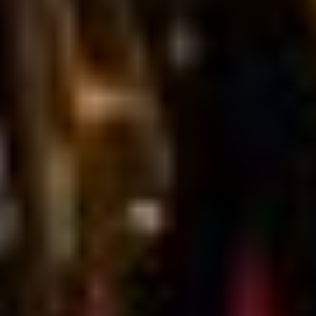
5
/5
Обзор
На сайт
5
/5
Обзор
На сайт
5
/5
Обзор
На сайт
Смотреть полный список
Лучшие букмекерские конторы
5
/5
Обзор
На сайт
5
/5
Обзор
На сайт
5
/5
Обзор
На сайт
Смотреть полный список
Легальные букмекеры России
5
/5
Обзор
На сайт
5
/5
Обзор
На сайт