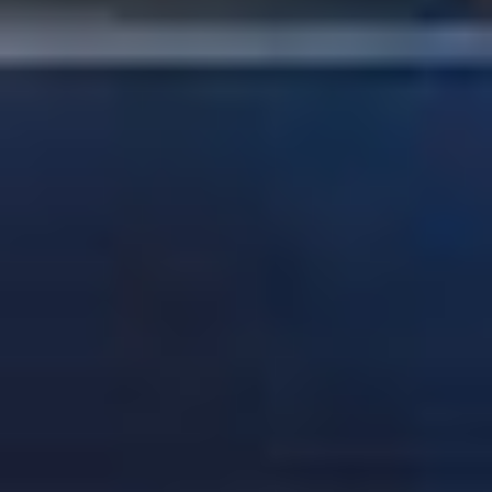
На информационном ресурсе применяются рекомендательные
технологии (информационные технологии предоставления
информации на основе сбора, систематизации и анализа
сведений, относящихся к предпочтениям пользователей сети
«Интернет», находящихся на территории Российской
Федерации).
Все права защищены © АО Бизнес Ньюс Медиа, ИНН/КПП
7712108141/771501001, ОГРН 1027739124775, 127018, г.
Москва, вн.тер.г. муниципальный округ Марьина Роща, ул.
Полковая, д. 3, стр. 1 1999—
2026
Сетевое издание Ведомости (Vedomosti)
Решение Федеральной службы по надзору в сфере связи,
информационных технологий и массовых коммуникаций
(Роскомнадзор) от 27 ноября 2020 г. ЭЛ № ФС 77-79546
Учредитель: АО «Бизнес Ньюс Медиа»
Главный редактор: Казьмина Ирина Сергеевна
Электронная почта:
news@vedomosti.ru