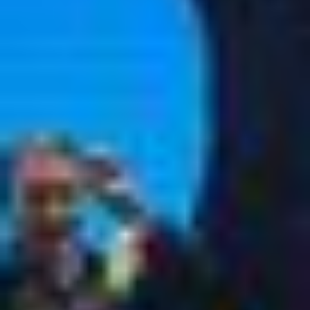
Месси идет за вторым Кубком мира
Новости
Франция - Англия, 18 июля: где смотреть матч за третье
место ЧМ-2026, прямая трансляция бесплатно
Последний матч Дешама в сборной
Показать еще
loading
Фестиваль северной культуры «Имандра» пройдет 22–23
августа в Мончегорске
Новости
Букмекер БЕТ-М обновил приветственную акцию
Новости
На UTLC CUP-2026 сыграют команды из России, Бразилии,
Сербии, Беларуси и Казахстана
Новости
ЧМ-2026 в «Марафоне»: самый крупный выигрыш, рекордные
коэффициенты и другие интересные факты
Новости
Финал ЧМ-2026 стал самым крупным по обороту и прибыли
букмекеров матчем в году
Новости
«Зенит» — чемпион, «Спартак» — первый клуб Москвы,
лучшие бомбардиры — Кордоба и Тюкавин