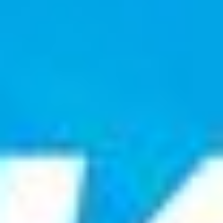
забито более двух мячей. Несмотря на это, ТБ 2,5 в игре с
Южной Кореей оценен в
2,25
. Тотал меньше 2,5 можно взять
за
1,65
. Варианты «обе забьют» и «обе забьют – нет»
доступны за одинаковый коэффициент
1,88
.
Чешский нападающий Патрик Шик – наиболее вероятный
автор гола в этом матче. На его забитый мяч предложено
поставить за
2,90
. Далее идут четыре футболиста Южной
Кореи: Хын Мин Сон (
3,10
), Гю О Хен (
3,50
), Че Ге Сон (
4,00
)
и Чхан Хван Хи (
4,00
).
Самая крупная ставка на игру –
200 000 руб
. Один из
клиентов
PARI
собрал экспресс из трех событий, куда добавил
победу Чехии над Южной Кореей с форой (0) за
1,85
. Также
он взял триумф Кабо-Верде над Испанией с форой (+2.5)
за
1,92
и ТБ 41,5 очка в первой четверти игры УНИКС –
ЦСКА за
1,85
. Ставка на баскетбол уже рассчитана как
выигранная. Общий коэффициент купона составил
6,57
. В
случае успеха клиент станет обладателем
1 314 000 руб
.
Чехия и Южная Корея – конкуренты за второе место в группе
А. На то, что чехи выиграют квартет, коэффициент –
4,90
. На