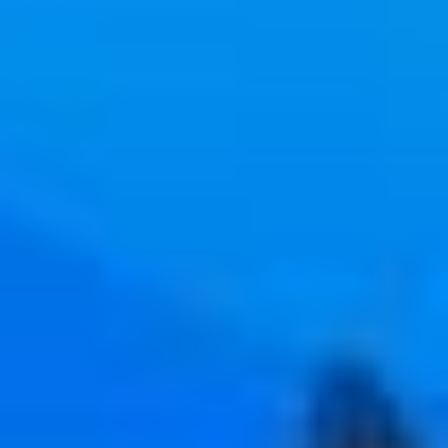
ЧМ-2026 в «Марафоне»: самый крупный выигрыш,
рекордные коэффициенты и другие интересные факты
Букмекер подвел итоги главного события лета
Новости
Финал ЧМ-2026 стал самым крупным по обороту и
прибыли букмекеров матчем в году
Главные беттинговые итоги Кубка мира
Новости
«Марафон» подвел итоги чемпионата мира по футболу
Самые крупные ставки и выигрыши, наиболее
прибыльные матчи
Новости
Клиенты букмекеров уверены в победе ЦСКА над
«Балтикой» в стартовом матче РПЛ
Премьер-лига возвращается!
Новости
«Зенит» — чемпион, «Спартак» — первый клуб
Москвы, лучшие бомбардиры — Кордоба и Тюкавин