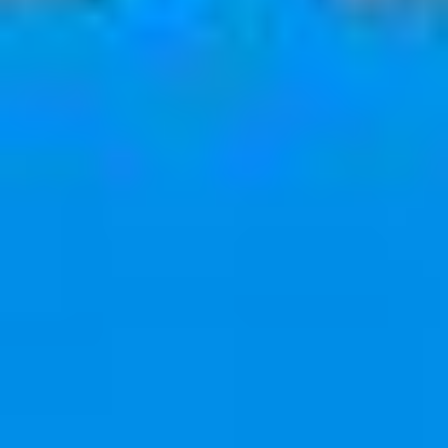
о количестве, сроках, месте и порядке получения призов или
выигрышей указана на сайте www.betcity.ru. Розыгрыш
происходит во время события.
Топы букмекеров
Смотреть всё
БК с минимальным депозитом
5
/5
Обзор
На сайт
5
/5
Обзор
На сайт
5
/5
Обзор
На сайт
Смотреть полный список
Букмекеры с бонусами
5
/5
Обзор
На сайт