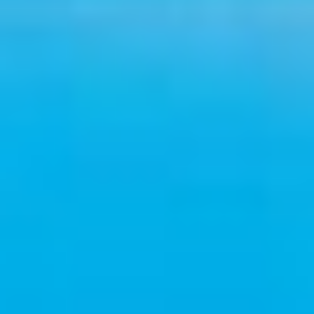
Руслан Ипполитов
Источник: PARI