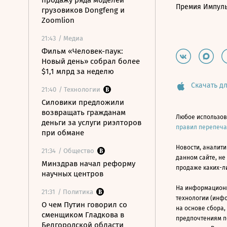
продажу ряда моделей
Премия Импул
грузовиков Dongfeng и
Zoomlion
21:43
/ Медиа
Фильм «Человек-паук:
Новый день» собрал более
$1,1 млрд за неделю
Скачать дл
21:40
/ Технологии
Силовики предложили
возвращать гражданам
Любое использов
деньги за услуги риэлторов
правил перепеч
при обмане
Новости, аналити
21:34
/ Общество
данном сайте, не
Минздрав начал реформу
продаже каких-л
научных центров
На информацион
21:31
/ Политика
технологии (инф
О чем Путин говорил со
на основе сбора,
сменщиком Гладкова в
предпочтениям п
Белгородской области