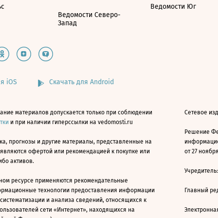
ьс
Ведомости Юг
Ведомости Северо-
Запад
я iOS
Скачать для Android
ание материалов допускается только при соблюдении
Сетевое изд
атки
и при наличии гиперссылки на vedomosti.ru
Решение Фе
ка, прогнозы и другие материалы, представленные на
информацио
 являются офертой или рекомендацией к покупке или
от 27 ноября
ибо активов.
Учредитель
ном ресурсе применяются рекомендательные
ормационные технологии предоставления информации
Главный ре
 систематизации и анализа сведений, относящихся к
ользователей сети «Интернет», находящихся на
Электронна