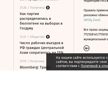
территории Росс
21:26
/ Политика
Правила примене
Как партии
рекламно-обменно
распределились в
INFOX
,
24smi
бюллетене на выборах в
Госдуму
Все права защищ
7712108141/7715010
21:21
/ Общество
муниципальный окр
Число рабочих въездов в
РФ граждан Центральной
Азии сократилось на 15%
На нашем сайте используются c
21:19
/ Политика
сайтом, вы подтверждаете свое
соответствии с
Политикой в отн
Bloomberg: Трамп
готовится ввести пошлины
на импорт поликремния
21:16
/ Общество
Минспорт расширит
перечень спортивных
организаций для
налогового вычета