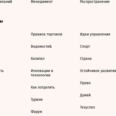
мпаний
Менеджмент
Распространение
ты
Правила торговли
Идеи управления
Ведомости&
Спорт
Капитал
Страна
ть
Инновации и
Устойчивое развити
технологии
Право
Как потратить
Думай
Туризм
Техуспех
Форум