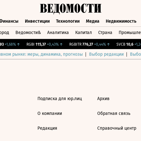
Финансы
Инвестиции
Технологии
Медиа
Недвижимость
ород
Ведомости&
Аналитика
Капитал
Страна
Промышле
а
Финансы
Инвестиции
Технологии
Медиа
Недвижимос
3
+1,68%
↑
RGBI
115,37
+0,43%
↑
RGBITR
776,27
+0,44%
↑
SVCB
10,6
+1,24
ивном рынке: меры, динамика, прогнозы
Выбор редакции
Выбо
Подписка для юр.лиц
Архив
О компании
Обратная связь
Редакция
Справочный центр