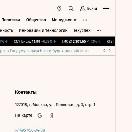
Войти
Политика
Общество
Менеджмент
нность
Инновации и технологии
Техуспех
ть
Политика
Общество
Менеджмент
%
↑
CNY Бирж.
11,99
+0,33%
↑
IMOEX
2 301,65
+1,43%
↑
RTSI
895,93
+1,6
ры в Госдуму: каким был и будет российский парламент
Война н
Контакты
127018, г. Москва, ул. Полковая, д. 3, стр. 1
На карте
+7 495 956-34-58