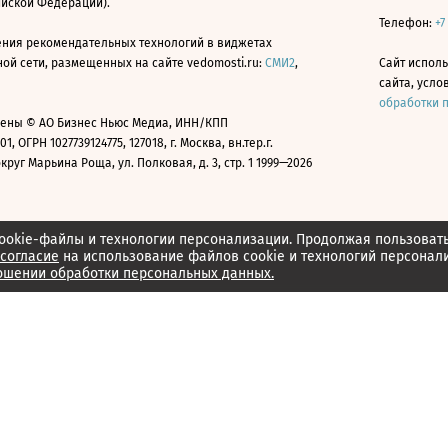
ийской Федерации).
Телефон:
+7
ния рекомендательных технологий в виджетах
й сети, размещенных на сайте vedomosti.ru:
СМИ2
,
Сайт испол
сайта, усл
обработки 
ены © АО Бизнес Ньюс Медиа, ИНН/КПП
01, ОГРН 1027739124775, 127018, г. Москва, вн.тер.г.
уг Марьина Роща, ул. Полковая, д. 3, стр. 1 1999—2026
ookie-файлы и технологии персонализации. Продолжая пользоват
согласие
на использование файлов cookie и технологий персонал
ошении обработки персональных данных.