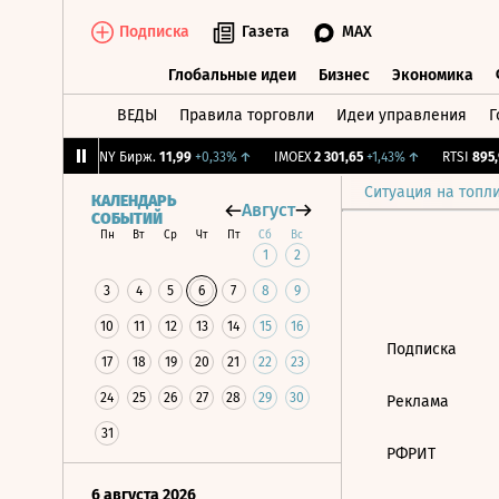
Подписка
Газета
MAX
Глобальные идеи
Бизнес
Экономика
ВЕДЫ
Правила торговли
Идеи управления
Г
Глобальные идеи
Бизнес
Экономик
6
+1,24%
↑
CNY Бирж.
11,99
+0,33%
↑
IMOEX
2 301,65
+1,43%
↑
RTSI
895,9
Ситуация на топл
КАЛЕНДАРЬ
Август
СОБЫТИЙ
Пн
Вт
Ср
Чт
Пт
Сб
Вс
1
2
3
4
5
6
7
8
9
10
11
12
13
14
15
16
Подписка
17
18
19
20
21
22
23
24
25
26
27
28
29
30
Реклама
31
РФРИТ
6 августа 2026