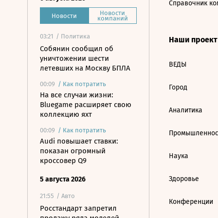
Справочник ко
Новости
Новости
компаний
03:21
/ Политика
Наши проек
Собянин сообщил об
уничтожении шести
ВЕДЫ
летевших на Москву БПЛА
00:09
/
Как потратить
Город
На все случаи жизни:
Bluegame расширяет свою
Аналитика
коллекцию яхт
00:09
/
Как потратить
Промышленнос
Audi повышает ставки:
показан огромный
Наука
кроссовер Q9
Здоровье
5 августа 2026
21:55
/ Авто
Конференции
Росстандарт запретил