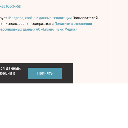
 495 956-34-58
ьзует
IP адреса, cookie и данные геолокации
Пользователей
овия использования содержатся в
Политике в отношении
персональных данных АО «Бизнес Ньюс Медиа»
ься данным
Принять
изации в