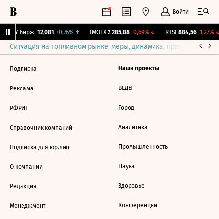
Войти
CNY Бирж.
12,081
+0,76%
↑
IMOEX
2 285,88
-0,69%
↓
RTSI
884,56
-1,27%
↓
Ситуация на топливном рынке: меры, динамика, прогнозы
Выб
Наши проекты
Подписка
ВЕДЫ
Реклама
Город
РФРИТ
Аналитика
Справочник компаний
Промышленность
Подписка для юр.лиц
Наука
О компании
Здоровье
Редакция
Конференции
Менеджмент