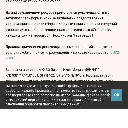
или продаже каких-либо активов.
На информационном ресурсе применяются рекомендательные
технологии (информационные технологии предоставления
информации на основе сбора, систематизации и анализа сведений,
относящихся к предпочтениям пользователей сети «Интернет»,
находящихся на территории Российской Федерации).
Правила применения рекомендательных технологий в виджетах
рекламно-обменной сети, размещенных на сайте vedomosti.ru:
СМИ2
,
24smi
Все права защищены © АО Бизнес Ньюс Медиа, ИНН/КПП
7712108141/771501001, ОГРН 1027739124775, 127018, г. Москва, вн.тер.г.
муниципальный округ Марьина Роща, ул. Полковая, д. 3, стр. 1 1999—
На нашем сайте используются cookie-файлы и технологии
2026
персонализации. Продолжая пользоваться данным сайтом, вы
ОК
подтверждаете свое
согласие
на использование файлов cookie
и технологий персонализации в соответствии с
Политикой в
отношении обработки персональных данных.