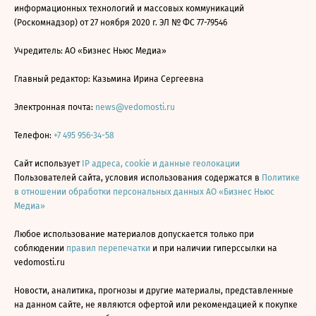
информационных технологий и массовых коммуникаций
(Роскомнадзор) от 27 ноября 2020 г. ЭЛ № ФС 77-79546
Учредитель: АО «Бизнес Ньюс Медиа»
Главный редактор: Казьмина Ирина Сергеевна
Электронная почта:
news@vedomosti.ru
Телефон:
+7 495 956-34-58
Сайт использует
IP адреса, cookie и данные геолокации
Пользователей сайта, условия использования содержатся в
Политике
в отношении обработки персональных данных АО «Бизнес Ньюс
Медиа»
Любое использование материалов допускается только при
соблюдении
правил перепечатки
и при наличии гиперссылки на
vedomosti.ru
Новости, аналитика, прогнозы и другие материалы, представленные
на данном сайте, не являются офертой или рекомендацией к покупке