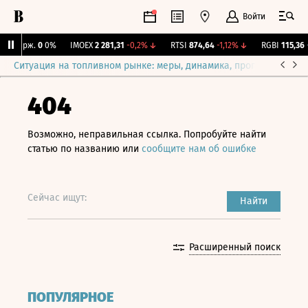
Войти
Y Бирж.
0
0%
IMOEX
2 281,31
-0,2%
↓
RTSI
874,64
-1,12%
↓
RGBI
115,36
+0
Ситуация на топливном рынке: меры, динамика, прогнозы
Выб
404
Возможно, неправильная ссылка. Попробуйте найти
статью по названию или
сообщите нам об ошибке
Сейчас ищут:
Найти
Расширенный поиск
ПОПУЛЯРНОЕ