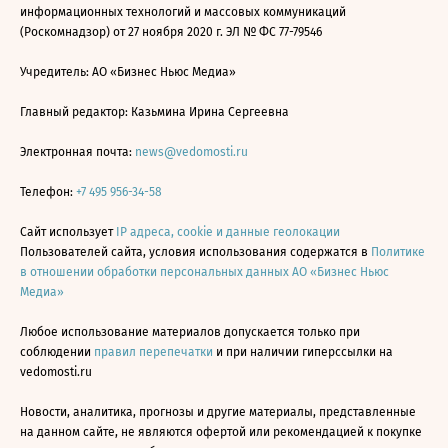
информационных технологий и массовых коммуникаций
(Роскомнадзор) от 27 ноября 2020 г. ЭЛ № ФС 77-79546
Учредитель: АО «Бизнес Ньюс Медиа»
Главный редактор: Казьмина Ирина Сергеевна
Электронная почта:
news@vedomosti.ru
Телефон:
+7 495 956-34-58
Сайт использует
IP адреса, cookie и данные геолокации
Пользователей сайта, условия использования содержатся в
Политике
в отношении обработки персональных данных АО «Бизнес Ньюс
Медиа»
Любое использование материалов допускается только при
соблюдении
правил перепечатки
и при наличии гиперссылки на
vedomosti.ru
Новости, аналитика, прогнозы и другие материалы, представленные
на данном сайте, не являются офертой или рекомендацией к покупке