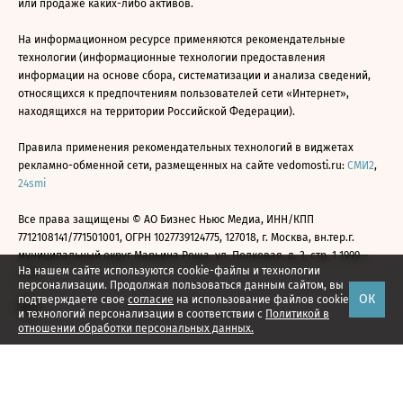
или продаже каких-либо активов.
На информационном ресурсе применяются рекомендательные
технологии (информационные технологии предоставления
информации на основе сбора, систематизации и анализа сведений,
относящихся к предпочтениям пользователей сети «Интернет»,
находящихся на территории Российской Федерации).
Правила применения рекомендательных технологий в виджетах
рекламно-обменной сети, размещенных на сайте vedomosti.ru:
СМИ2
,
24smi
Все права защищены © АО Бизнес Ньюс Медиа, ИНН/КПП
7712108141/771501001, ОГРН 1027739124775, 127018, г. Москва, вн.тер.г.
муниципальный округ Марьина Роща, ул. Полковая, д. 3, стр. 1 1999—
На нашем сайте используются cookie-файлы и технологии
2026
персонализации. Продолжая пользоваться данным сайтом, вы
ОК
подтверждаете свое
согласие
на использование файлов cookie
и технологий персонализации в соответствии с
Политикой в
отношении обработки персональных данных.