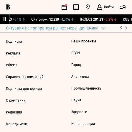
Войти
I
115,3
+0,1%
↑
CNY Бирж.
12,239
+1,31%
↑
IMOEX
2 281,31
-0,2%
↓
RGBIT
Ситуация на топливном рынке: меры, динамика, прогнозы
Выб
Наши проекты
Подписка
ВЕДЫ
Реклама
Город
РФРИТ
Аналитика
Справочник компаний
Промышленность
Подписка для юр.лиц
Наука
О компании
Здоровье
Редакция
Конференции
Менеджмент