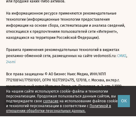
или продаже каких-либо активов.
На информационном ресурсе применяются рекомендательные
технологии (информационные технологии предоставления
информации на основе сбора, систематизации и анализа сведений,
относящихся к предпочтениям пользователей сети «Интернет»,
находящихся на территории Российской Федерации).
Правила применения рекомендательных технологий в виджетах
рекламно-обменной сети, размещенных на сайте vedomosti.ru:
СМИ2
,
24smi
Все права защищены © АО Бизнес Ньюс Медиа, ИНН/КПП
7712108141/771501001, ОГРН 1027739124775, 127018, г. Москва, вн.тер.г.
муниципальный округ Марьина Роща, ул. Полковая, д. 3, стр. 1 1999—
На нашем сайте используются cookie-файлы и технологии
2026
персонализации. Продолжая пользоваться данным сайтом, вы
ОК
подтверждаете свое
согласие
на использование файлов cookie
и технологий персонализации в соответствии с
Политикой в
отношении обработки персональных данных.