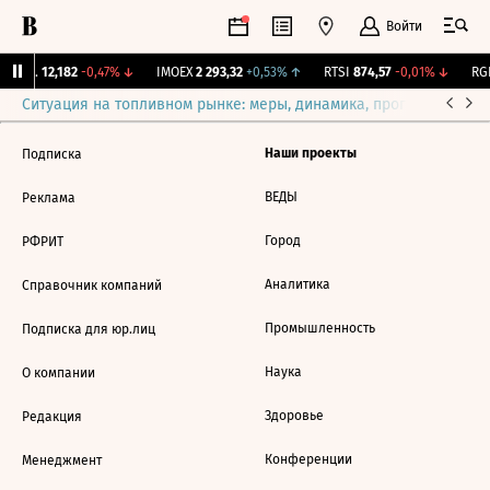
Войти
Бирж.
12,182
-0,47%
↓
IMOEX
2 293,32
+0,53%
↑
RTSI
874,57
-0,01%
↓
RGB
Ситуация на топливном рынке: меры, динамика, прогнозы
Выб
Наши проекты
Подписка
ВЕДЫ
Реклама
Город
РФРИТ
Аналитика
Справочник компаний
Промышленность
Подписка для юр.лиц
Наука
О компании
Здоровье
Редакция
Конференции
Менеджмент