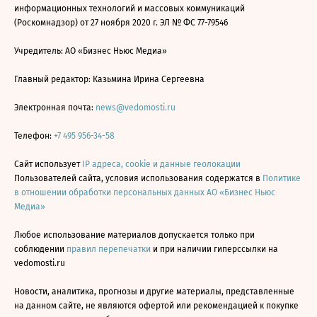
информационных технологий и массовых коммуникаций
(Роскомнадзор) от 27 ноября 2020 г. ЭЛ № ФС 77-79546
Учредитель: АО «Бизнес Ньюс Медиа»
Главный редактор: Казьмина Ирина Сергеевна
Электронная почта:
news@vedomosti.ru
Телефон:
+7 495 956-34-58
Сайт использует
IP адреса, cookie и данные геолокации
Пользователей сайта, условия использования содержатся в
Политике
в отношении обработки персональных данных АО «Бизнес Ньюс
Медиа»
Любое использование материалов допускается только при
соблюдении
правил перепечатки
и при наличии гиперссылки на
vedomosti.ru
Новости, аналитика, прогнозы и другие материалы, представленные
на данном сайте, не являются офертой или рекомендацией к покупке