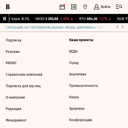
Войти
CNY Бирж.
0
0%
IMOEX
2 285,88
-0,69%
↓
RTSI
884,56
-1,27%
↓
RGBI
11
Ситуация на топливном рынке: меры, динамика, прогнозы
Выб
Наши проекты
Подписка
ВЕДЫ
Реклама
Город
РФРИТ
Аналитика
Справочник компаний
Промышленность
Подписка для юр.лиц
Наука
О компании
Здоровье
Редакция
Конференции
Менеджмент