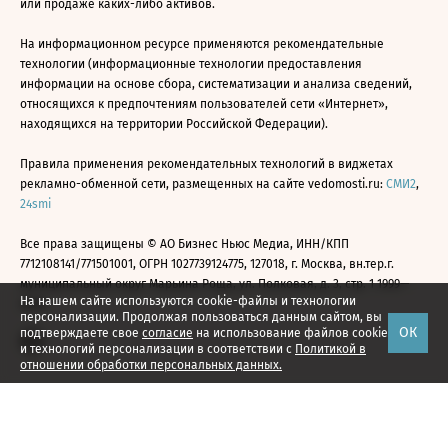
или продаже каких-либо активов.
На информационном ресурсе применяются рекомендательные
технологии (информационные технологии предоставления
информации на основе сбора, систематизации и анализа сведений,
относящихся к предпочтениям пользователей сети «Интернет»,
находящихся на территории Российской Федерации).
Правила применения рекомендательных технологий в виджетах
рекламно-обменной сети, размещенных на сайте vedomosti.ru:
СМИ2
,
24smi
Все права защищены © АО Бизнес Ньюс Медиа, ИНН/КПП
7712108141/771501001, ОГРН 1027739124775, 127018, г. Москва, вн.тер.г.
муниципальный округ Марьина Роща, ул. Полковая, д. 3, стр. 1 1999—
На нашем сайте используются cookie-файлы и технологии
2026
персонализации. Продолжая пользоваться данным сайтом, вы
ОК
подтверждаете свое
согласие
на использование файлов cookie
и технологий персонализации в соответствии с
Политикой в
отношении обработки персональных данных.