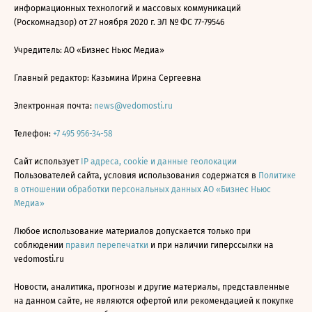
информационных технологий и массовых коммуникаций
(Роскомнадзор) от 27 ноября 2020 г. ЭЛ № ФС 77-79546
Учредитель: АО «Бизнес Ньюс Медиа»
Главный редактор: Казьмина Ирина Сергеевна
Электронная почта:
news@vedomosti.ru
Телефон:
+7 495 956-34-58
Сайт использует
IP адреса, cookie и данные геолокации
Пользователей сайта, условия использования содержатся в
Политике
в отношении обработки персональных данных АО «Бизнес Ньюс
Медиа»
Любое использование материалов допускается только при
соблюдении
правил перепечатки
и при наличии гиперссылки на
vedomosti.ru
Новости, аналитика, прогнозы и другие материалы, представленные
на данном сайте, не являются офертой или рекомендацией к покупке