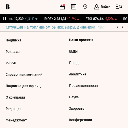
Войти
Y Бирж.
12,239
+1,31%
↑
IMOEX
2 281,31
-0,2%
↓
RTSI
874,64
-1,12%
↓
RGB
Ситуация на топливном рынке: меры, динамика, прогнозы
Выб
Наши проекты
Подписка
ВЕДЫ
Реклама
Город
РФРИТ
Аналитика
Справочник компаний
Промышленность
Подписка для юр.лиц
Наука
О компании
Здоровье
Редакция
Конференции
Менеджмент