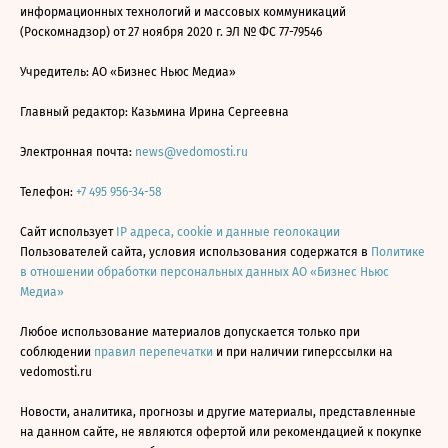
информационных технологий и массовых коммуникаций
(Роскомнадзор) от 27 ноября 2020 г. ЭЛ № ФС 77-79546
Учредитель: АО «Бизнес Ньюс Медиа»
Главный редактор: Казьмина Ирина Сергеевна
Электронная почта:
news@vedomosti.ru
Телефон:
+7 495 956-34-58
Сайт использует
IP адреса, cookie и данные геолокации
Пользователей сайта, условия использования содержатся в
Политике
в отношении обработки персональных данных АО «Бизнес Ньюс
Медиа»
Любое использование материалов допускается только при
соблюдении
правил перепечатки
и при наличии гиперссылки на
vedomosti.ru
Новости, аналитика, прогнозы и другие материалы, представленные
на данном сайте, не являются офертой или рекомендацией к покупке