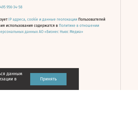
 495 956-34-58
ьзует
IP адреса, cookie и данные геолокации
Пользователей
овия использования содержатся в
Политике в отношении
персональных данных АО «Бизнес Ньюс Медиа»
ься данным
Принять
изации в