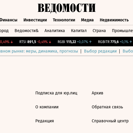
Финансы
Инвестиции
Технологии
Медиа
Недвижимость
ород
Ведомости&
Аналитика
Капитал
Страна
Промышле
а
Финансы
Инвестиции
Технологии
Медиа
Недвижимос
,49%
↓
RTSI
891,5
-0,49%
↓
RGBI
115,22
+0,07%
↑
RGBITR
775,6
+0,1%
↑
ивном рынке: меры, динамика, прогнозы
Выбор редакции
Выбо
Подписка для юр.лиц
Архив
О компании
Обратная связь
Редакция
Справочный центр