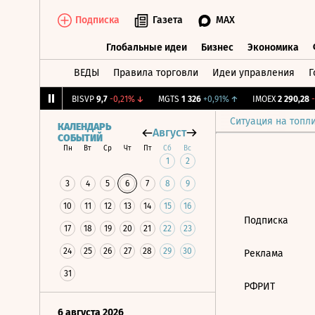
Подписка
Газета
MAX
Глобальные идеи
Бизнес
Экономика
ВЕДЫ
Правила торговли
Идеи управления
Г
Глобальные идеи
Бизнес
Экономик
2,074
+0,7%
↑
BISVP
9,7
-0,21%
↓
MGTS
1 326
+0,91%
↑
IMOEX
2 290,28
-0
Ситуация на топл
КАЛЕНДАРЬ
Август
СОБЫТИЙ
Пн
Вт
Ср
Чт
Пт
Сб
Вс
1
2
3
4
5
6
7
8
9
10
11
12
13
14
15
16
Подписка
17
18
19
20
21
22
23
24
25
26
27
28
29
30
Реклама
31
РФРИТ
6 августа 2026