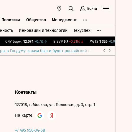
Войти
Политика
Общество
Менеджмент
нность
Инновации и технологии
Техуспех
ть
Политика
Общество
Менеджмент
CNY Бирж.
12,074
+0,7%
↑
BISVP
9,7
-0,21%
↓
MGTS
1 326
+0,91%
↑
IM
ры в Госдуму: каким был и будет российский парламент
Война н
Контакты
127018, г. Москва, ул. Полковая, д. 3, стр. 1
На карте
+7 495 956-34-58