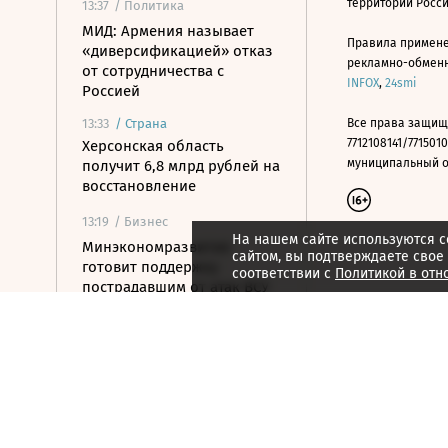
территории Росс
13:37
/ Политика
МИД: Армения называет
Правила примене
«диверсификацией» отказ
рекламно-обменно
от сотрудничества с
INFOX
,
24smi
Россией
13:33
/
Страна
Все права защищ
7712108141/7715010
Херсонская область
муниципальный окр
получит 6,8 млрд рублей на
восстановление
13:19
/ Бизнес
На нашем сайте используются c
Минэкономразвития
сайтом, вы подтверждаете свое
готовит поддержку
соответствии с
Политикой в отн
пострадавшим от атак ВСУ
поставщикам WB
13:08
/
Город
Все водоемы Англии
оказались загрязнены
«вечными химикатами»
13:05
/ Политика