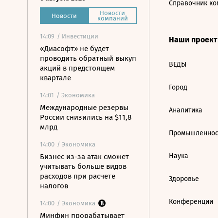
Справочник ко
Новости
Новости
компаний
14:09
/ Инвестиции
Наши проек
«Диасофт» не будет
проводить обратный выкуп
ВЕДЫ
акций в предстоящем
квартале
Город
14:01
/ Экономика
Международные резервы
Аналитика
России снизились на $11,8
млрд
Промышленнос
14:00
/ Экономика
Наука
Бизнес из-за атак сможет
учитывать больше видов
расходов при расчете
Здоровье
налогов
Конференции
14:00
/ Экономика
Минфин прорабатывает