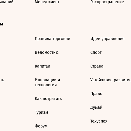
мпаний
Менеджмент
Распространение
ты
Правила торговли
Идеи управления
Ведомости&
Спорт
Капитал
Страна
ть
Инновации и
Устойчивое развити
технологии
Право
Как потратить
Думай
Туризм
Техуспех
Форум