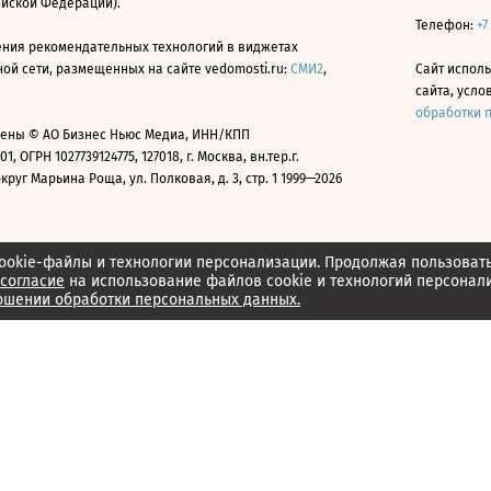
ийской Федерации).
Телефон:
+7
ния рекомендательных технологий в виджетах
й сети, размещенных на сайте vedomosti.ru:
СМИ2
,
Сайт испол
сайта, усл
обработки 
ены © АО Бизнес Ньюс Медиа, ИНН/КПП
01, ОГРН 1027739124775, 127018, г. Москва, вн.тер.г.
уг Марьина Роща, ул. Полковая, д. 3, стр. 1 1999—2026
ookie-файлы и технологии персонализации. Продолжая пользоват
согласие
на использование файлов cookie и технологий персонал
ошении обработки персональных данных.