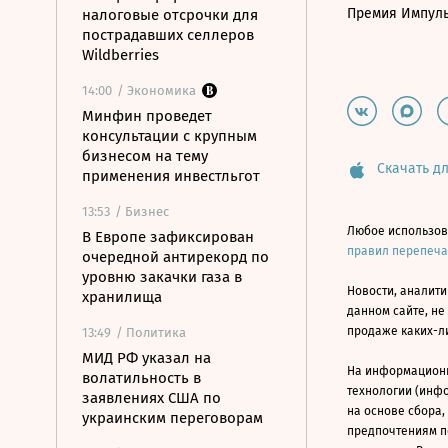
Премия Импул
налоговые отсрочки для
пострадавших селлеров
Wildberries
14:00
/ Экономика
Минфин проведет
консультации с крупным
бизнесом на тему
Скачать дл
применения инвестльгот
13:53
/ Бизнес
Любое использов
В Европе зафиксирован
правил перепеч
очередной антирекорд по
уровню закачки газа в
Новости, аналити
хранилища
данном сайте, не
продаже каких-л
13:49
/ Политика
МИД РФ указал на
На информацион
волатильность в
технологии (инф
заявлениях США по
на основе сбора,
украинским переговорам
предпочтениям п