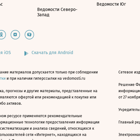
ьс
Ведомости Юг
Ведомости Северо-
Запад
я iOS
Скачать для Android
ание материалов допускается только при соблюдении
Сетевое изд
атки
и при наличии гиперссылки на vedomosti.ru
Решение Фе
ка, прогнозы и другие материалы, представленные на
информацио
 являются офертой или рекомендацией к покупке или
от 27 ноября
ибо активов.
Учредитель
ном ресурсе применяются рекомендательные
ормационные технологии предоставления информации
Главный ре
 систематизации и анализа сведений, относящихся к
ользователей сети «Интернет», находящихся на
Электронна