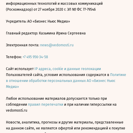
информационных технологий и массовых коммуникаций
(Роскомнадзор) от 27 ноября 2020 г. ЭЛ № ФС 77-79546
Учредитель: АО «Бизнес Ньюс Медиа»
Главный редактор: Казьмина Ирина Сергеевна
Электронная почта:
news@vedomosti.ru
Телефон:
+7 495 956-34-58
Сайт использует
IP адреса, cookie и данные геолокации
Пользователей сайта, условия использования содержатся в
Политике
в отношении обработки персональных данных АО «Бизнес Ньюс
Медиа»
Любое использование материалов допускается только при
соблюдении
правил перепечатки
и при наличии гиперссылки на
vedomosti.ru
Новости, аналитика, прогнозы и другие материалы, представленные
на данном сайте, не являются офертой или рекомендацией к покупке