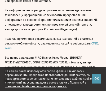
или продаже каких-либо активов.
На информационном ресурсе применяются рекомендательные
технологии (информационные технологии предоставления
информации на основе сбора, систематизации и анализа сведений,
относящихся к предпочтениям пользователей сети «Интернет»,
находящихся на территории Российской Федерации).
Правила применения рекомендательных технологий в виджетах
рекламно-обменной сети, размещенных на сайте vedomosti.ru:
СМИ2
,
24smi
Все права защищены © АО Бизнес Ньюс Медиа, ИНН/КПП
7712108141/771501001, ОГРН 1027739124775, 127018, г. Москва, вн.тер.г.
муниципальный округ Марьина Роща, ул. Полковая, д. 3, стр. 1 1999—
На нашем сайте используются cookie-файлы и технологии
2026
персонализации. Продолжая пользоваться данным сайтом, вы
ОК
подтверждаете свое
согласие
на использование файлов cookie
и технологий персонализации в соответствии с
Политикой в
отношении обработки персональных данных.