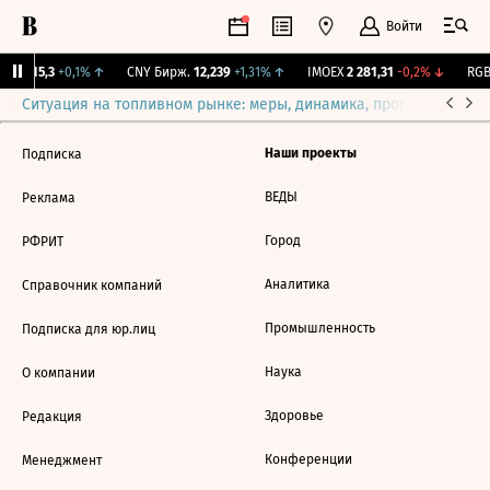
Войти
GBI
115,3
+0,1%
↑
CNY Бирж.
12,239
+1,31%
↑
IMOEX
2 281,31
-0,2%
↓
RGBI
Ситуация на топливном рынке: меры, динамика, прогнозы
Выб
Наши проекты
Подписка
ВЕДЫ
Реклама
Город
РФРИТ
Аналитика
Справочник компаний
Промышленность
Подписка для юр.лиц
Наука
О компании
Здоровье
Редакция
Конференции
Менеджмент