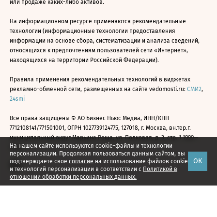
или продаже каких-либо активов.
На информационном ресурсе применяются рекомендательные
технологии (информационные технологии предоставления
информации на основе сбора, систематизации и анализа сведений,
относящихся к предпочтениям пользователей сети «Интернет»,
находящихся на территории Российской Федерации).
Правила применения рекомендательных технологий в виджетах
рекламно-обменной сети, размещенных на сайте vedomosti.ru:
СМИ2
,
24smi
Все права защищены © АО Бизнес Ньюс Медиа, ИНН/КПП
7712108141/771501001, ОГРН 1027739124775, 127018, г. Москва, вн.тер.г.
муниципальный округ Марьина Роща, ул. Полковая, д. 3, стр. 1 1999—
На нашем сайте используются cookie-файлы и технологии
2026
персонализации. Продолжая пользоваться данным сайтом, вы
ОК
подтверждаете свое
согласие
на использование файлов cookie
и технологий персонализации в соответствии с
Политикой в
отношении обработки персональных данных.