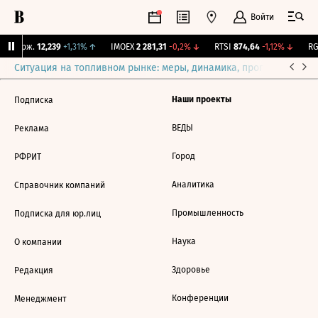
Войти
Y Бирж.
12,239
+1,31%
↑
IMOEX
2 281,31
-0,2%
↓
RTSI
874,64
-1,12%
↓
RGB
Ситуация на топливном рынке: меры, динамика, прогнозы
Выб
Наши проекты
Подписка
ВЕДЫ
Реклама
Город
РФРИТ
Аналитика
Справочник компаний
Промышленность
Подписка для юр.лиц
Наука
О компании
Здоровье
Редакция
Конференции
Менеджмент