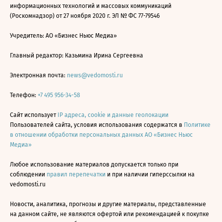
информационных технологий и массовых коммуникаций
(Роскомнадзор) от 27 ноября 2020 г. ЭЛ № ФС 77-79546
Учредитель: АО «Бизнес Ньюс Медиа»
Главный редактор: Казьмина Ирина Сергеевна
Электронная почта:
news@vedomosti.ru
Телефон:
+7 495 956-34-58
Сайт использует
IP адреса, cookie и данные геолокации
Пользователей сайта, условия использования содержатся в
Политике
в отношении обработки персональных данных АО «Бизнес Ньюс
Медиа»
Любое использование материалов допускается только при
соблюдении
правил перепечатки
и при наличии гиперссылки на
vedomosti.ru
Новости, аналитика, прогнозы и другие материалы, представленные
на данном сайте, не являются офертой или рекомендацией к покупке