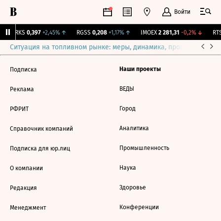
Войти
MRKS
0,397
+2,45%
↑
RGSS
0,208
+1,17%
↑
IMOEX
2 281,31
-0,2%
↓
RTS
Ситуация на топливном рынке: меры, динамика, прогнозы
Выб
Наши проекты
Подписка
ВЕДЫ
Реклама
Город
РФРИТ
Аналитика
Справочник компаний
Промышленность
Подписка для юр.лиц
Наука
О компании
Здоровье
Редакция
Конференции
Менеджмент