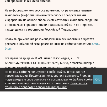
или продаже каких-либо активов.
На информационном ресурсе применяются рекомендательные
технологии (информационные технологии предоставления
информации на основе сбора, систематизации и анализа сведений,
относящихся к предпочтениям пользователей сети «Интернет»,
находящихся на территории Российской Федерации).
Правила применения рекомендательных технологий в виджетах
рекламно-обменной сети, размещенных на сайте vedomosti.ru:
СМИ2
,
24smi
Все права защищены © АО Бизнес Ньюс Медиа, ИНН/КПП
7712108141/771501001, ОГРН 1027739124775, 127018, г. Москва, вн.тер.г.
муниципальный округ Марьина Роща, ул. Полковая, д. 3, стр. 1 1999—
На нашем сайте используются cookie-файлы и технологии
2026
персонализации. Продолжая пользоваться данным сайтом, вы
ОК
подтверждаете свое
согласие
на использование файлов cookie
и технологий персонализации в соответствии с
Политикой в
отношении обработки персональных данных.