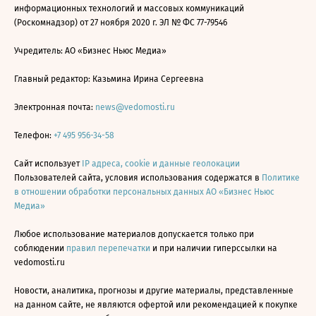
информационных технологий и массовых коммуникаций
(Роскомнадзор) от 27 ноября 2020 г. ЭЛ № ФС 77-79546
Учредитель: АО «Бизнес Ньюс Медиа»
Главный редактор: Казьмина Ирина Сергеевна
Электронная почта:
news@vedomosti.ru
Телефон:
+7 495 956-34-58
Сайт использует
IP адреса, cookie и данные геолокации
Пользователей сайта, условия использования содержатся в
Политике
в отношении обработки персональных данных АО «Бизнес Ньюс
Медиа»
Любое использование материалов допускается только при
соблюдении
правил перепечатки
и при наличии гиперссылки на
vedomosti.ru
Новости, аналитика, прогнозы и другие материалы, представленные
на данном сайте, не являются офертой или рекомендацией к покупке