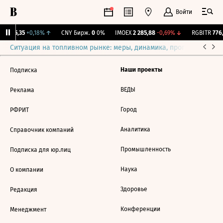
Войти
BI
115,35
+0,18%
↑
CNY Бирж.
0
0%
IMOEX
2 285,88
-0,69%
↓
RGBITR
776,
Ситуация на топливном рынке: меры, динамика, прогнозы
Выб
Наши проекты
Подписка
ВЕДЫ
Реклама
Город
РФРИТ
Аналитика
Справочник компаний
Промышленность
Подписка для юр.лиц
Наука
О компании
Здоровье
Редакция
Конференции
Менеджмент