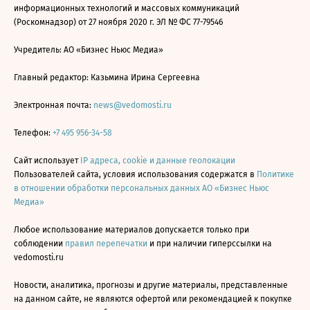
информационных технологий и массовых коммуникаций
(Роскомнадзор) от 27 ноября 2020 г. ЭЛ № ФС 77-79546
Учредитель: АО «Бизнес Ньюс Медиа»
Главный редактор: Казьмина Ирина Сергеевна
Электронная почта:
news@vedomosti.ru
Телефон:
+7 495 956-34-58
Сайт использует
IP адреса, cookie и данные геолокации
Пользователей сайта, условия использования содержатся в
Политике
в отношении обработки персональных данных АО «Бизнес Ньюс
Медиа»
Любое использование материалов допускается только при
соблюдении
правил перепечатки
и при наличии гиперссылки на
vedomosti.ru
Новости, аналитика, прогнозы и другие материалы, представленные
на данном сайте, не являются офертой или рекомендацией к покупке