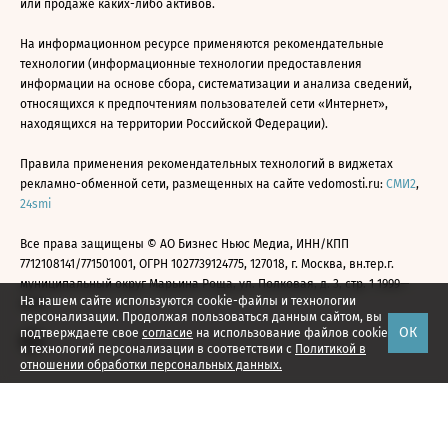
или продаже каких-либо активов.
На информационном ресурсе применяются рекомендательные
технологии (информационные технологии предоставления
информации на основе сбора, систематизации и анализа сведений,
относящихся к предпочтениям пользователей сети «Интернет»,
находящихся на территории Российской Федерации).
Правила применения рекомендательных технологий в виджетах
рекламно-обменной сети, размещенных на сайте vedomosti.ru:
СМИ2
,
24smi
Все права защищены © АО Бизнес Ньюс Медиа, ИНН/КПП
7712108141/771501001, ОГРН 1027739124775, 127018, г. Москва, вн.тер.г.
муниципальный округ Марьина Роща, ул. Полковая, д. 3, стр. 1 1999—
На нашем сайте используются cookie-файлы и технологии
2026
персонализации. Продолжая пользоваться данным сайтом, вы
ОК
подтверждаете свое
согласие
на использование файлов cookie
и технологий персонализации в соответствии с
Политикой в
отношении обработки персональных данных.