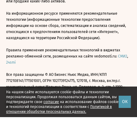
или продаже каких-либо активов.
На информационном ресурсе применяются рекомендательные
технологии (информационные технологии предоставления
информации на основе сбора, систематизации и анализа сведений,
относящихся к предпочтениям пользователей сети «Интернет»,
находящихся на территории Российской Федерации).
Правила применения рекомендательных технологий в виджетах
рекламно-обменной сети, размещенных на сайте vedomosti.ru:
СМИ2
,
24smi
Все права защищены © АО Бизнес Ньюс Медиа, ИНН/КПП
7712108141/771501001, ОГРН 1027739124775, 127018, г. Москва, вн.тер.г.
муниципальный округ Марьина Роща, ул. Полковая, д. 3, стр. 1 1999—
На нашем сайте используются cookie-файлы и технологии
2026
персонализации. Продолжая пользоваться данным сайтом, вы
ОК
подтверждаете свое
согласие
на использование файлов cookie
и технологий персонализации в соответствии с
Политикой в
отношении обработки персональных данных.