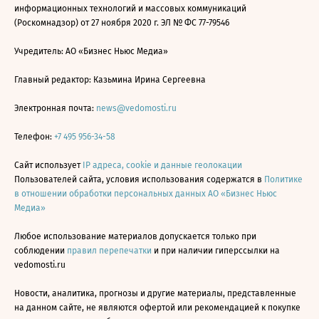
информационных технологий и массовых коммуникаций
(Роскомнадзор) от 27 ноября 2020 г. ЭЛ № ФС 77-79546
Учредитель: АО «Бизнес Ньюс Медиа»
Главный редактор: Казьмина Ирина Сергеевна
Электронная почта:
news@vedomosti.ru
Телефон:
+7 495 956-34-58
Сайт использует
IP адреса, cookie и данные геолокации
Пользователей сайта, условия использования содержатся в
Политике
в отношении обработки персональных данных АО «Бизнес Ньюс
Медиа»
Любое использование материалов допускается только при
соблюдении
правил перепечатки
и при наличии гиперссылки на
vedomosti.ru
Новости, аналитика, прогнозы и другие материалы, представленные
на данном сайте, не являются офертой или рекомендацией к покупке