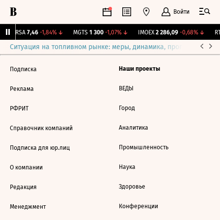
Войти
ARSA
7,46
-1,84%
↓
MGTS
1 300
-1,07%
↓
IMOEX
2 286,09
-0,68%
↓
RT
Ситуация на топливном рынке: меры, динамика, прогнозы
Выб
Наши проекты
Подписка
ВЕДЫ
Реклама
Город
РФРИТ
Аналитика
Справочник компаний
Промышленность
Подписка для юр.лиц
Наука
О компании
Здоровье
Редакция
Конференции
Менеджмент