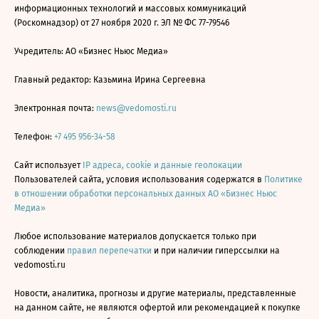
информационных технологий и массовых коммуникаций
(Роскомнадзор) от 27 ноября 2020 г. ЭЛ № ФС 77-79546
Учредитель: АО «Бизнес Ньюс Медиа»
Главный редактор: Казьмина Ирина Сергеевна
Электронная почта:
news@vedomosti.ru
Телефон:
+7 495 956-34-58
Сайт использует
IP адреса, cookie и данные геолокации
Пользователей сайта, условия использования содержатся в
Политике
в отношении обработки персональных данных АО «Бизнес Ньюс
Медиа»
Любое использование материалов допускается только при
соблюдении
правил перепечатки
и при наличии гиперссылки на
vedomosti.ru
Новости, аналитика, прогнозы и другие материалы, представленные
на данном сайте, не являются офертой или рекомендацией к покупке