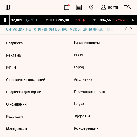
Войти
Бирж.
12,081
+0,76%
↑
IMOEX
2 285,88
-0,69%
↓
RTSI
884,56
-1,27%
↓
RGB
Ситуация на топливном рынке: меры, динамика, прогнозы
Выб
Наши проекты
Подписка
ВЕДЫ
Реклама
Город
РФРИТ
Аналитика
Справочник компаний
Промышленность
Подписка для юр.лиц
Наука
О компании
Здоровье
Редакция
Конференции
Менеджмент