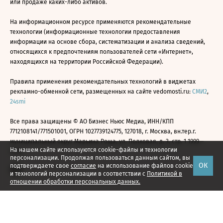
или продаже каких-либо активов.
На информационном ресурсе применяются рекомендательные
технологии (информационные технологии предоставления
информации на основе сбора, систематизации и анализа сведений,
относящихся к предпочтениям пользователей сети «Интернет»,
находящихся на территории Российской Федерации).
Правила применения рекомендательных технологий в виджетах
рекламно-обменной сети, размещенных на сайте vedomosti.ru:
СМИ2
,
24smi
Все права защищены © АО Бизнес Ньюс Медиа, ИНН/КПП
7712108141/771501001, ОГРН 1027739124775, 127018, г. Москва, вн.тер.г.
муниципальный округ Марьина Роща, ул. Полковая, д. 3, стр. 1 1999—
На нашем сайте используются cookie-файлы и технологии
2026
персонализации. Продолжая пользоваться данным сайтом, вы
ОК
подтверждаете свое
согласие
на использование файлов cookie
и технологий персонализации в соответствии с
Политикой в
отношении обработки персональных данных.