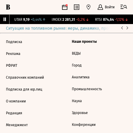
Войти
4%
↑
UTAR
9,19
+0,44%
↑
IMOEX
2 281,31
-0,2%
↓
RTSI
874,64
-1,12%
↓
Ситуация на топливном рынке: меры, динамика, прогнозы
Выб
Наши проекты
Подписка
ВЕДЫ
Реклама
Город
РФРИТ
Аналитика
Справочник компаний
Промышленность
Подписка для юр.лиц
Наука
О компании
Здоровье
Редакция
Конференции
Менеджмент