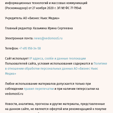
информационных технологий и массовых коммуникаций
(Роскомнадзор) от 27 ноября 2020 г. ЭЛ № ФС 77-79546
Учредитель: АО «Бизнес Ньюс Медиа»
Главный редактор: Казьмина Ирина Сергеевна
Электронная почта:
news@vedomosti.ru
Телефон:
+7 495 956-34-58
Сайт использует
IP адреса, cookie и данные геолокации
Пользователей сайта, условия использования содержатся в
Политике
в отношении обработки персональных данных АО «Бизнес Ньюс
Медиа»
Любое использование материалов допускается только при
соблюдении
правил перепечатки
и при наличии гиперссылки на
vedomosti.ru
Новости, аналитика, прогнозы и другие материалы, представленные
на данном сайте, не являются офертой или рекомендацией к покупке