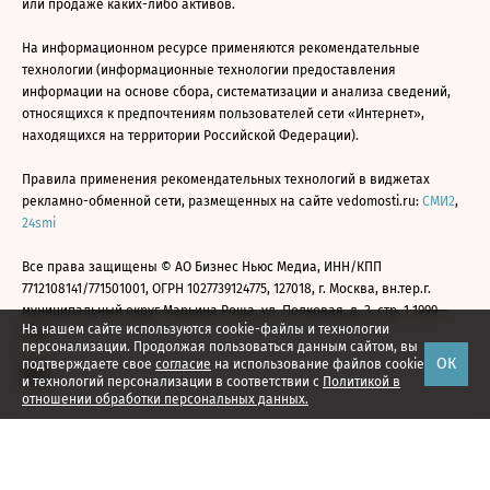
или продаже каких-либо активов.
На информационном ресурсе применяются рекомендательные
технологии (информационные технологии предоставления
информации на основе сбора, систематизации и анализа сведений,
относящихся к предпочтениям пользователей сети «Интернет»,
находящихся на территории Российской Федерации).
Правила применения рекомендательных технологий в виджетах
рекламно-обменной сети, размещенных на сайте vedomosti.ru:
СМИ2
,
24smi
Все права защищены © АО Бизнес Ньюс Медиа, ИНН/КПП
7712108141/771501001, ОГРН 1027739124775, 127018, г. Москва, вн.тер.г.
муниципальный округ Марьина Роща, ул. Полковая, д. 3, стр. 1 1999—
На нашем сайте используются cookie-файлы и технологии
2026
персонализации. Продолжая пользоваться данным сайтом, вы
ОК
подтверждаете свое
согласие
на использование файлов cookie
и технологий персонализации в соответствии с
Политикой в
отношении обработки персональных данных.