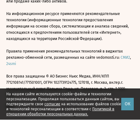
или продаже каких-либо активов.
На информационном ресурсе применяются рекомендательные
технологии (информационные технологии предоставления
информации на основе сбора, систематизации и анализа сведений,
относящихся к предпочтениям пользователей сети «Интернет»,
находящихся на территории Российской Федерации).
Правила применения рекомендательных технологий в виджетах
рекламно-обменной сети, размещенных на сайте vedomosti.ru:
СМИ2
,
24smi
Все права защищены © АО Бизнес Ньюс Медиа, ИНН/КПП
7712108141/771501001, ОГРН 1027739124775, 127018, г. Москва, вн.тер.г.
муниципальный округ Марьина Роща, ул. Полковая, д. 3, стр. 1 1999—
На нашем сайте используются cookie-файлы и технологии
2026
персонализации. Продолжая пользоваться данным сайтом, вы
ОК
подтверждаете свое
согласие
на использование файлов cookie
и технологий персонализации в соответствии с
Политикой в
отношении обработки персональных данных.