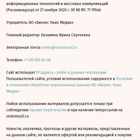
информационных технологий и массовых коммуникаций
(Роскомнадзор) от 27 ноября 2020 г. ЭЛ № ФС 77-79546
Учредитель: АО «Бизнес Ньюс Медиа»
Главный редактор: Казьмина Ирина Сергеевна
Электронная почта:
news@vedomosti.ru
Телефон:
+7 495 956-34-58
Сайт использует
IP адреса, cookie и данные геолокации
Пользователей сайта, условия использования содержатся в
Политике
в отношении обработки персональных данных АО «Бизнес Ньюс
Медиа»
Любое использование материалов допускается только при
соблюдении
правил перепечатки
и при наличии гиперссылки на
vedomosti.ru
Новости, аналитика, прогнозы и другие материалы, представленные
на данном сайте, не являются офертой или рекомендацией к покупке