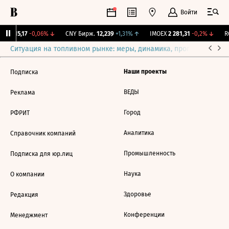
Войти
GBI
115,17
-0,06%
↓
CNY Бирж.
12,239
+1,31%
↑
IMOEX
2 281,31
-0,2%
↓
RG
Ситуация на топливном рынке: меры, динамика, прогнозы
Выб
Наши проекты
Подписка
ВЕДЫ
Реклама
Город
РФРИТ
Аналитика
Справочник компаний
Промышленность
Подписка для юр.лиц
Наука
О компании
Здоровье
Редакция
Конференции
Менеджмент