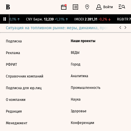
Войти
15,3
+0,1%
↑
CNY Бирж.
12,239
+1,31%
↑
IMOEX
2 281,31
-0,2%
↓
RGBITR
77
Ситуация на топливном рынке: меры, динамика, прогнозы
Выб
Наши проекты
Подписка
ВЕДЫ
Реклама
Город
РФРИТ
Аналитика
Справочник компаний
Промышленность
Подписка для юр.лиц
Наука
О компании
Здоровье
Редакция
Конференции
Менеджмент