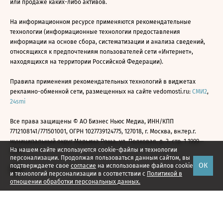
или продаже каких-либо активов.
На информационном ресурсе применяются рекомендательные
технологии (информационные технологии предоставления
информации на основе сбора, систематизации и анализа сведений,
относящихся к предпочтениям пользователей сети «Интернет»,
находящихся на территории Российской Федерации).
Правила применения рекомендательных технологий в виджетах
рекламно-обменной сети, размещенных на сайте vedomosti.ru:
СМИ2
,
24smi
Все права защищены © АО Бизнес Ньюс Медиа, ИНН/КПП
7712108141/771501001, ОГРН 1027739124775, 127018, г. Москва, вн.тер.г.
муниципальный округ Марьина Роща, ул. Полковая, д. 3, стр. 1 1999—
На нашем сайте используются cookie-файлы и технологии
2026
персонализации. Продолжая пользоваться данным сайтом, вы
ОК
подтверждаете свое
согласие
на использование файлов cookie
и технологий персонализации в соответствии с
Политикой в
отношении обработки персональных данных.