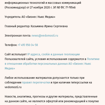
информационных технологий и массовых коммуникаций
(Роскомнадзор) от 27 ноября 2020 г. ЭЛ № ФС 77-79546
Учредитель: АО «Бизнес Ньюс Медиа»
Главный редактор: Казьмина Ирина Сергеевна
Электронная почта:
news@vedomosti.ru
Телефон:
+7 495 956-34-58
Сайт использует
IP адреса, cookie и данные геолокации
Пользователей сайта, условия использования содержатся в
Политике
в отношении обработки персональных данных АО «Бизнес Ньюс
Медиа»
Любое использование материалов допускается только при
соблюдении
правил перепечатки
и при наличии гиперссылки на
vedomosti.ru
Новости, аналитика, прогнозы и другие материалы, представленные
на данном сайте, не являются офертой или рекомендацией к покупке