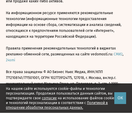
или продаже каких-либо активов.
На информационном ресурсе применяются рекомендательные
технологии (информационные технологии предоставления
информации на основе сбора, систематизации и анализа сведений,
относящихся к предпочтениям пользователей сети «Интернет»,
находящихся на территории Российской Федерации).
Правила применения рекомендательных технологий в виджетах
рекламно-обменной сети, размещенных на сайте vedomosti.ru:
СМИ2
,
24smi
Все права защищены © АО Бизнес Ньюс Медиа, ИНН/КПП
7712108141/771501001, ОГРН 1027739124775, 127018, г. Москва, вн.тер.г.
муниципальный округ Марьина Роща, ул. Полковая, д. 3, стр. 1 1999—
На нашем сайте используются cookie-файлы и технологии
2026
персонализации. Продолжая пользоваться данным сайтом, вы
ОК
подтверждаете свое
согласие
на использование файлов cookie
и технологий персонализации в соответствии с
Политикой в
отношении обработки персональных данных.