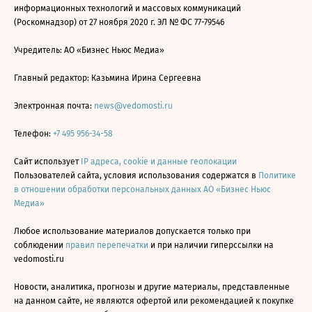
информационных технологий и массовых коммуникаций
(Роскомнадзор) от 27 ноября 2020 г. ЭЛ № ФС 77-79546
Учредитель: АО «Бизнес Ньюс Медиа»
Главный редактор: Казьмина Ирина Сергеевна
Электронная почта:
news@vedomosti.ru
Телефон:
+7 495 956-34-58
Сайт использует
IP адреса, cookie и данные геолокации
Пользователей сайта, условия использования содержатся в
Политике
в отношении обработки персональных данных АО «Бизнес Ньюс
Медиа»
Любое использование материалов допускается только при
соблюдении
правил перепечатки
и при наличии гиперссылки на
vedomosti.ru
Новости, аналитика, прогнозы и другие материалы, представленные
на данном сайте, не являются офертой или рекомендацией к покупке