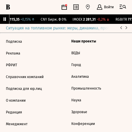
Войти
RGBI
115,35
+0,15%
↑
CNY Бирж.
0
0%
IMOEX
2 281,31
-0,2%
↓
RGBITR
777
Ситуация на топливном рынке: меры, динамика, прогнозы
Выб
Наши проекты
Подписка
ВЕДЫ
Реклама
Город
РФРИТ
Аналитика
Справочник компаний
Промышленность
Подписка для юр.лиц
Наука
О компании
Здоровье
Редакция
Конференции
Менеджмент