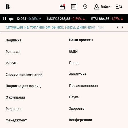
Войти
NY Бирж.
12,081
+0,76%
↑
IMOEX
2 285,88
-0,69%
↓
RTSI
884,56
-1,27%
↓
Ситуация на топливном рынке: меры, динамика, прогнозы
Выб
Наши проекты
Подписка
ВЕДЫ
Реклама
Город
РФРИТ
Аналитика
Справочник компаний
Промышленность
Подписка для юр.лиц
Наука
О компании
Здоровье
Редакция
Конференции
Менеджмент