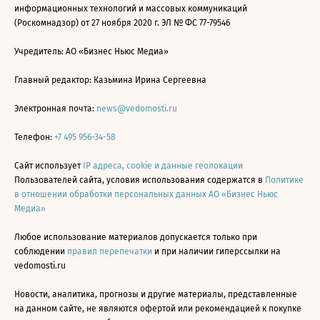
информационных технологий и массовых коммуникаций
(Роскомнадзор) от 27 ноября 2020 г. ЭЛ № ФС 77-79546
Учредитель: АО «Бизнес Ньюс Медиа»
Главный редактор: Казьмина Ирина Сергеевна
Электронная почта:
news@vedomosti.ru
Телефон:
+7 495 956-34-58
Сайт использует
IP адреса, cookie и данные геолокации
Пользователей сайта, условия использования содержатся в
Политике
в отношении обработки персональных данных АО «Бизнес Ньюс
Медиа»
Любое использование материалов допускается только при
соблюдении
правил перепечатки
и при наличии гиперссылки на
vedomosti.ru
Новости, аналитика, прогнозы и другие материалы, представленные
на данном сайте, не являются офертой или рекомендацией к покупке