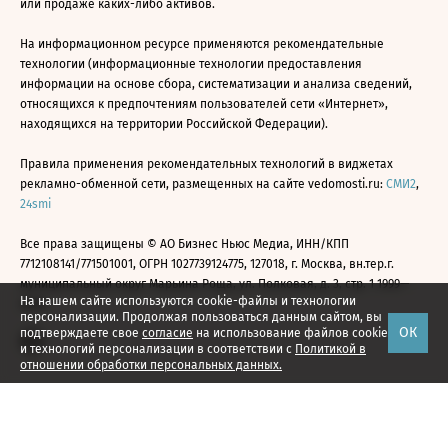
или продаже каких-либо активов.
На информационном ресурсе применяются рекомендательные
технологии (информационные технологии предоставления
информации на основе сбора, систематизации и анализа сведений,
относящихся к предпочтениям пользователей сети «Интернет»,
находящихся на территории Российской Федерации).
Правила применения рекомендательных технологий в виджетах
рекламно-обменной сети, размещенных на сайте vedomosti.ru:
СМИ2
,
24smi
Все права защищены © АО Бизнес Ньюс Медиа, ИНН/КПП
7712108141/771501001, ОГРН 1027739124775, 127018, г. Москва, вн.тер.г.
муниципальный округ Марьина Роща, ул. Полковая, д. 3, стр. 1 1999—
На нашем сайте используются cookie-файлы и технологии
2026
персонализации. Продолжая пользоваться данным сайтом, вы
ОК
подтверждаете свое
согласие
на использование файлов cookie
и технологий персонализации в соответствии с
Политикой в
отношении обработки персональных данных.