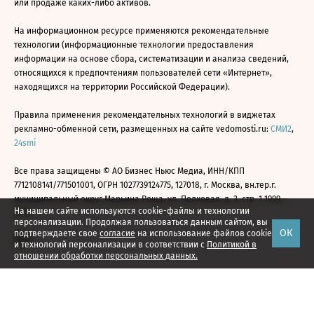
или продаже каких-либо активов.
На информационном ресурсе применяются рекомендательные
технологии (информационные технологии предоставления
информации на основе сбора, систематизации и анализа сведений,
относящихся к предпочтениям пользователей сети «Интернет»,
находящихся на территории Российской Федерации).
Правила применения рекомендательных технологий в виджетах
рекламно-обменной сети, размещенных на сайте vedomosti.ru:
СМИ2
,
24smi
Все права защищены © АО Бизнес Ньюс Медиа, ИНН/КПП
7712108141/771501001, ОГРН 1027739124775, 127018, г. Москва, вн.тер.г.
муниципальный округ Марьина Роща, ул. Полковая, д. 3, стр. 1 1999—
На нашем сайте используются cookie-файлы и технологии
2026
персонализации. Продолжая пользоваться данным сайтом, вы
ОК
подтверждаете свое
согласие
на использование файлов cookie
и технологий персонализации в соответствии с
Политикой в
отношении обработки персональных данных.