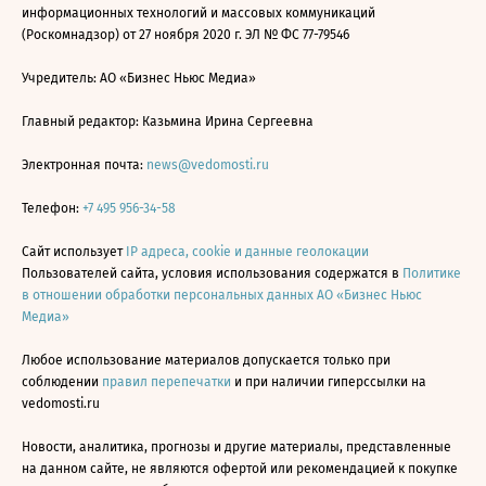
информационных технологий и массовых коммуникаций
(Роскомнадзор) от 27 ноября 2020 г. ЭЛ № ФС 77-79546
Учредитель: АО «Бизнес Ньюс Медиа»
Главный редактор: Казьмина Ирина Сергеевна
Электронная почта:
news@vedomosti.ru
Телефон:
+7 495 956-34-58
Сайт использует
IP адреса, cookie и данные геолокации
Пользователей сайта, условия использования содержатся в
Политике
в отношении обработки персональных данных АО «Бизнес Ньюс
Медиа»
Любое использование материалов допускается только при
соблюдении
правил перепечатки
и при наличии гиперссылки на
vedomosti.ru
Новости, аналитика, прогнозы и другие материалы, представленные
на данном сайте, не являются офертой или рекомендацией к покупке