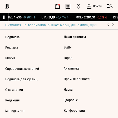
Войти
BRZL
1 436
+0,28%
↑
UTAR
9,19
+0,44%
↑
IMOEX
2 281,31
-0,2%
↓
RTSI
Ситуация на топливном рынке: меры, динамика, прогнозы
Выб
Наши проекты
Подписка
ВЕДЫ
Реклама
Город
РФРИТ
Аналитика
Справочник компаний
Промышленность
Подписка для юр.лиц
Наука
О компании
Здоровье
Редакция
Конференции
Менеджмент