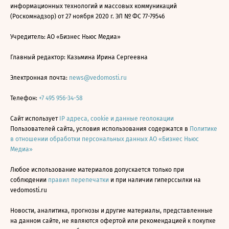
информационных технологий и массовых коммуникаций
(Роскомнадзор) от 27 ноября 2020 г. ЭЛ № ФС 77-79546
Учредитель: АО «Бизнес Ньюс Медиа»
Главный редактор: Казьмина Ирина Сергеевна
Электронная почта:
news@vedomosti.ru
Телефон:
+7 495 956-34-58
Сайт использует
IP адреса, cookie и данные геолокации
Пользователей сайта, условия использования содержатся в
Политике
в отношении обработки персональных данных АО «Бизнес Ньюс
Медиа»
Любое использование материалов допускается только при
соблюдении
правил перепечатки
и при наличии гиперссылки на
vedomosti.ru
Новости, аналитика, прогнозы и другие материалы, представленные
на данном сайте, не являются офертой или рекомендацией к покупке