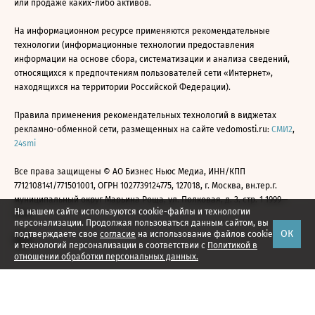
или продаже каких-либо активов.
На информационном ресурсе применяются рекомендательные
технологии (информационные технологии предоставления
информации на основе сбора, систематизации и анализа сведений,
относящихся к предпочтениям пользователей сети «Интернет»,
находящихся на территории Российской Федерации).
Правила применения рекомендательных технологий в виджетах
рекламно-обменной сети, размещенных на сайте vedomosti.ru:
СМИ2
,
24smi
Все права защищены © АО Бизнес Ньюс Медиа, ИНН/КПП
7712108141/771501001, ОГРН 1027739124775, 127018, г. Москва, вн.тер.г.
муниципальный округ Марьина Роща, ул. Полковая, д. 3, стр. 1 1999—
На нашем сайте используются cookie-файлы и технологии
2026
персонализации. Продолжая пользоваться данным сайтом, вы
ОК
подтверждаете свое
согласие
на использование файлов cookie
и технологий персонализации в соответствии с
Политикой в
отношении обработки персональных данных.