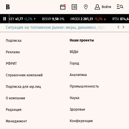
Войти
OKEY
41,77
+2,2%
↑
BISVP
9,58
0%
IMOEX
2 281,31
-0,2%
↓
RTSI
874,6
Ситуация на топливном рынке: меры, динамика, прогнозы
Выб
Наши проекты
Подписка
ВЕДЫ
Реклама
Город
РФРИТ
Аналитика
Справочник компаний
Промышленность
Подписка для юр.лиц
Наука
О компании
Здоровье
Редакция
Конференции
Менеджмент