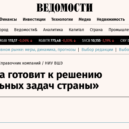
Финансы
Инвестиции
Технологии
Медиа
Недвижимость
ород
Ведомости&
Аналитика
Капитал
Страна
Промышле
а
Финансы
Инвестиции
Технологии
Медиа
Недвижимос
I
115,17
-0,06%
↓
RGBITR
775,48
-0,03%
↓
SVCB
10,155
-3,19%
↓
CNY Бир
ивном рынке: меры, динамика, прогнозы
Выбор редакции
Выбо
Справочник компаний
/ НИУ ВШЭ
 готовит к решению
ьных задач страны»