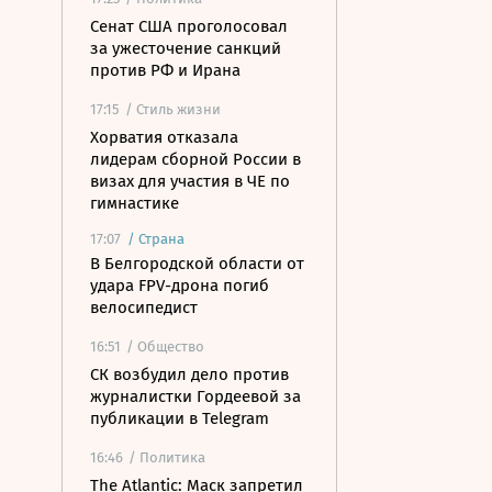
Сенат США проголосовал
за ужесточение санкций
против РФ и Ирана
17:15
/ Стиль жизни
Хорватия отказала
лидерам сборной России в
визах для участия в ЧЕ по
гимнастике
17:07
/
Страна
В Белгородской области от
удара FPV-дрона погиб
велосипедист
16:51
/ Общество
СК возбудил дело против
журналистки Гордеевой за
публикации в Telegram
16:46
/ Политика
The Atlantic: Маск запретил