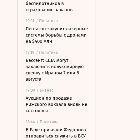
беспилотников в
страхование заказов
19:31
/ Политика
Пентагон закупит лазерные
системы борьбы с дронами
на $400 млн
19:19
/ Политика
Бессент: США могут
заключить новую мирную
сделку с Ираном 7 или 8
августа
19:00
/ Бизнес
Аукцион по продаже
Рижского вокзала вновь не
состоялся
18:44
/ Политика
В Раде призвали Федорова
отправиться служить в ВСУ