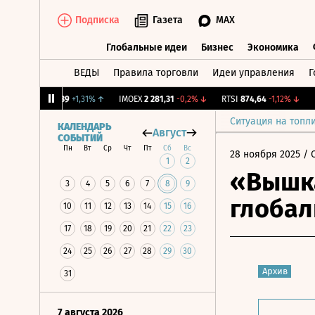
Подписка
Газета
MAX
Глобальные идеи
Бизнес
Экономика
ВЕДЫ
Правила торговли
Идеи управления
Г
Глобальные идеи
Бизнес
Экономик
Y Бирж.
12,239
+1,31%
↑
IMOEX
2 281,31
-0,2%
↓
RTSI
874,64
-1,12%
↓
RGB
Ситуация на топл
КАЛЕНДАРЬ
Август
СОБЫТИЙ
Пн
Вт
Ср
Чт
Пт
Сб
Вс
28 ноября 2025
/ 
1
2
«Вышка
3
4
5
6
7
8
9
глобал
10
11
12
13
14
15
16
17
18
19
20
21
22
23
24
25
26
27
28
29
30
Архив
31
7 августа 2026