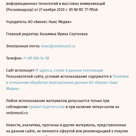
информационных технологий и массовых коммуникаций
(Роскомнадзор) от 27 ноября 2020 г. ЭЛ № ФС 77-79546
Учредитель: АО «Бизнес Ньюс Медиа»
Главный редактор: Казьмина Ирина Сергеевна
Электронная почта:
news@vedomosti.ru
Телефон:
+7 495 956-34-58
Сайт использует
IP адреса, cookie и данные геолокации
Пользователей сайта, условия использования содержатся в
Политике
в отношении обработки персональных данных АО «Бизнес Ньюс
Медиа»
Любое использование материалов допускается только при
соблюдении
правил перепечатки
и при наличии гиперссылки на
vedomosti.ru
Новости, аналитика, прогнозы и другие материалы, представленные
на данном сайте, не являются офертой или рекомендацией к покупке