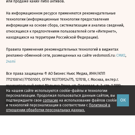
или продаже каких-либо активов.
На информационном ресурсе применяются рекомендательные
технологии (информационные технологии предоставления
информации на основе сбора, систематизации и анализа сведений,
относящихся к предпочтениям пользователей сети «Интернет»,
находящихся на территории Российской Федерации).
Правила применения рекомендательных технологий в виджетах
рекламно-обменной сети, размещенных на сайте vedomosti.ru:
СМИ2
,
24smi
Все права защищены © АО Бизнес Ньюс Медиа, ИНН/КПП
7712108141/771501001, ОГРН 1027739124775, 127018, г. Москва, вн.тер.г.
муниципальный округ Марьина Роща, ул. Полковая, д. 3, стр. 1 1999—
На нашем сайте используются cookie-файлы и технологии
2026
персонализации. Продолжая пользоваться данным сайтом, вы
ОК
подтверждаете свое
согласие
на использование файлов cookie
и технологий персонализации в соответствии с
Политикой в
отношении обработки персональных данных.