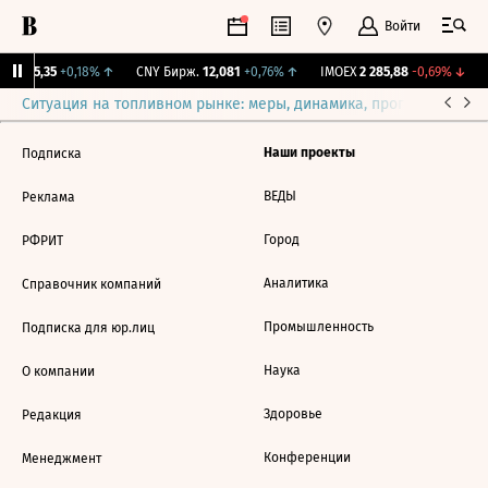
Войти
BI
115,35
+0,18%
↑
CNY Бирж.
12,081
+0,76%
↑
IMOEX
2 285,88
-0,69%
↓
Ситуация на топливном рынке: меры, динамика, прогнозы
Выб
Наши проекты
Подписка
ВЕДЫ
Реклама
Город
РФРИТ
Аналитика
Справочник компаний
Промышленность
Подписка для юр.лиц
Наука
О компании
Здоровье
Редакция
Конференции
Менеджмент