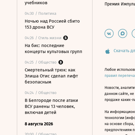
учебников
Премия Импул
04:30
/ Политика
Ночью над Россией сбито
153 дрона ВСУ
04:26
/ Стиль жизни
На бис: последние
Скачать дл
концерты культовых групп
04:25
/ Общество
Смертельный трюк: как
Любое использов
Элиша Отис сделал лифт
правил перепеч
безопасным
Новости, аналити
04:24
/ Общество
данном сайте, не
В Белгороде после атаки
продаже каких-л
ВСУ ранены 13 человек,
включая детей
На информацион
технологии (инф
8 августа 2026
на основе сбора,
предпочтениям п
20:00
/ Общество