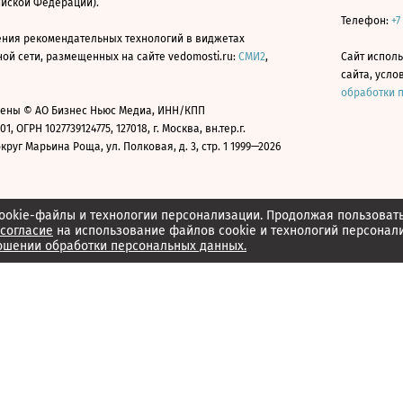
ийской Федерации).
Телефон:
+7
ния рекомендательных технологий в виджетах
й сети, размещенных на сайте vedomosti.ru:
СМИ2
,
Сайт испол
сайта, усл
обработки 
ены © АО Бизнес Ньюс Медиа, ИНН/КПП
01, ОГРН 1027739124775, 127018, г. Москва, вн.тер.г.
уг Марьина Роща, ул. Полковая, д. 3, стр. 1 1999—2026
ookie-файлы и технологии персонализации. Продолжая пользоват
согласие
на использование файлов cookie и технологий персонал
ошении обработки персональных данных.