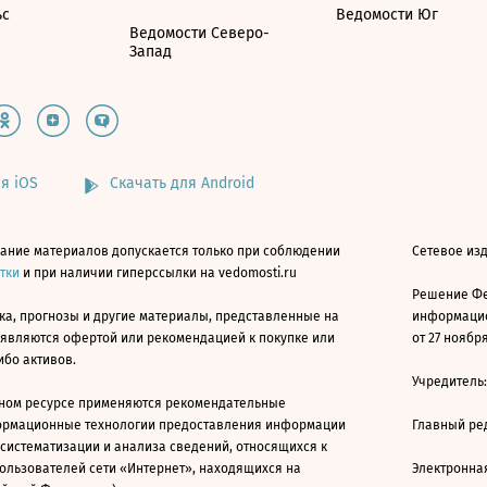
ьс
Ведомости Юг
Ведомости Северо-
Запад
я iOS
Скачать для Android
ание материалов допускается только при соблюдении
Сетевое изд
атки
и при наличии гиперссылки на vedomosti.ru
Решение Фе
ка, прогнозы и другие материалы, представленные на
информацио
 являются офертой или рекомендацией к покупке или
от 27 ноября
ибо активов.
Учредитель
ном ресурсе применяются рекомендательные
ормационные технологии предоставления информации
Главный ре
 систематизации и анализа сведений, относящихся к
ользователей сети «Интернет», находящихся на
Электронна