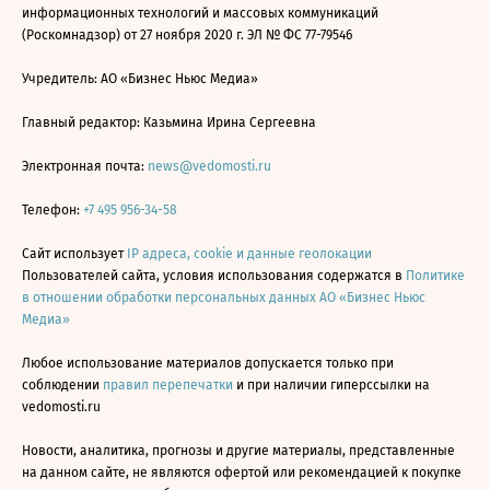
информационных технологий и массовых коммуникаций
(Роскомнадзор) от 27 ноября 2020 г. ЭЛ № ФС 77-79546
Учредитель: АО «Бизнес Ньюс Медиа»
Главный редактор: Казьмина Ирина Сергеевна
Электронная почта:
news@vedomosti.ru
Телефон:
+7 495 956-34-58
Сайт использует
IP адреса, cookie и данные геолокации
Пользователей сайта, условия использования содержатся в
Политике
в отношении обработки персональных данных АО «Бизнес Ньюс
Медиа»
Любое использование материалов допускается только при
соблюдении
правил перепечатки
и при наличии гиперссылки на
vedomosti.ru
Новости, аналитика, прогнозы и другие материалы, представленные
на данном сайте, не являются офертой или рекомендацией к покупке