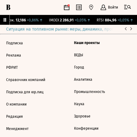
Войти
Y Бирж.
12,186
+0,86%
↑
IMOEX
2 286,91
+0,05%
↑
RTSI
884,96
+0,05%
↑
Ситуация на топливном рынке: меры, динамика, прогнозы
Выб
Наши проекты
Подписка
ВЕДЫ
Реклама
Город
РФРИТ
Аналитика
Справочник компаний
Промышленность
Подписка для юр.лиц
Наука
О компании
Здоровье
Редакция
Конференции
Менеджмент