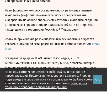
или продаже каких-либо активов.
На информационном ресурсе применяются рекомендательные
технологии (информационные технологии предоставления
информации на основе сбора, систематизации и анализа сведений,
относящихся к предпочтениям пользователей сети «Интернет»,
находящихся на территории Российской Федерации).
Правила применения рекомендательных технологий в виджетах
рекламно-обменной сети, размещенных на сайте vedomosti.ru:
СМИ2
,
24smi
Все права защищены © АО Бизнес Ньюс Медиа, ИНН/КПП
7712108141/771501001, ОГРН 1027739124775, 127018, г. Москва, вн.тер.г.
муниципальный округ Марьина Роща, ул. Полковая, д. 3, стр. 1 1999—
На нашем сайте используются cookie-файлы и технологии
2026
персонализации. Продолжая пользоваться данным сайтом, вы
ОК
подтверждаете свое
согласие
на использование файлов cookie
и технологий персонализации в соответствии с
Политикой в
отношении обработки персональных данных.