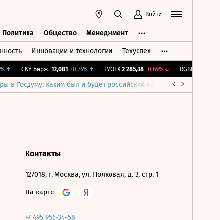
Войти
Политика
Общество
Менеджмент
нность
Инновации и технологии
Техуспех
ть
Политика
Общество
Менеджмент
%
↑
CNY Бирж.
12,081
+0,76%
↑
IMOEX
2 285,88
-0,69%
↓
RGBITR
776,42
+
ры в Госдуму: каким был и будет российский парламент
Война н
Контакты
127018, г. Москва, ул. Полковая, д. 3, стр. 1
На карте
+7 495 956-34-58