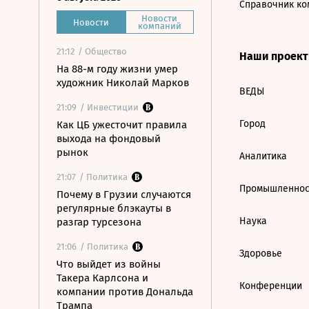
Справочник ко
Новости
Новости
компаний
21:12
/ Общество
Наши проек
На 88-м году жизни умер
художник Николай Марков
ВЕДЫ
21:09
/ Инвестиции
Город
Как ЦБ ужесточит правила
выхода на фондовый
рынок
Аналитика
21:07
/ Политика
Промышленнос
Почему в Грузии случаются
регулярные блэкауты в
Наука
разгар турсезона
21:06
/ Политика
Здоровье
Что выйдет из войны
Такера Карлсона и
Конференции
компании против Дональда
Трампа