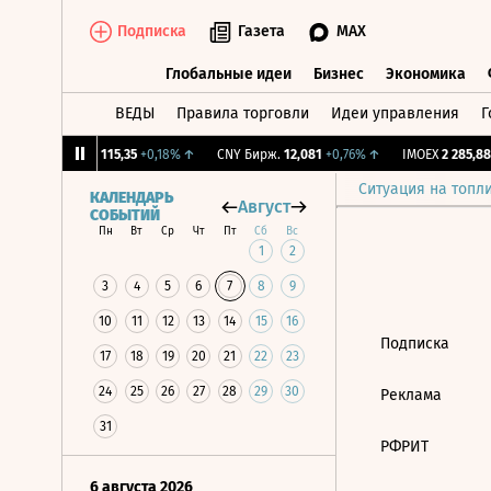
Подписка
Газета
MAX
Глобальные идеи
Бизнес
Экономика
ВЕДЫ
Правила торговли
Идеи управления
Г
Глобальные идеи
Бизнес
Экономик
,27%
↓
RGBI
115,35
+0,18%
↑
CNY Бирж.
12,081
+0,76%
↑
IMOEX
2 285,88
Ситуация на топл
КАЛЕНДАРЬ
Август
СОБЫТИЙ
Пн
Вт
Ср
Чт
Пт
Сб
Вс
1
2
3
4
5
6
7
8
9
10
11
12
13
14
15
16
Подписка
17
18
19
20
21
22
23
24
25
26
27
28
29
30
Реклама
31
РФРИТ
6 августа 2026