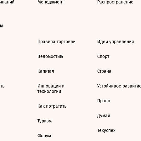
мпаний
Менеджмент
Распространение
ты
Правила торговли
Идеи управления
Ведомости&
Спорт
Капитал
Страна
ть
Инновации и
Устойчивое развити
технологии
Право
Как потратить
Думай
Туризм
Техуспех
Форум