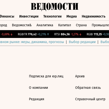
Финансы
Инвестиции
Технологии
Медиа
Недвижимость
ород
Ведомости&
Аналитика
Капитал
Страна
Промышле
а
Финансы
Инвестиции
Технологии
Медиа
Недвижимос
-0,69%
↓
RGBITR
776,42
+0,21%
↑
RTSI
884,56
-1,27%
↓
RGBI
115,35
+0,18
ивном рынке: меры, динамика, прогнозы
Выбор редакции
Выбо
Подписка для юр.лиц
Архив
О компании
Обратная связь
Редакция
Справочный центр