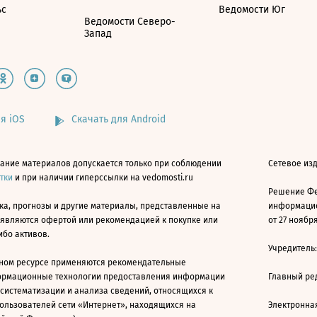
ьс
Ведомости Юг
Ведомости Северо-
Запад
я iOS
Скачать для Android
ание материалов допускается только при соблюдении
Сетевое изд
атки
и при наличии гиперссылки на vedomosti.ru
Решение Фе
ка, прогнозы и другие материалы, представленные на
информацио
 являются офертой или рекомендацией к покупке или
от 27 ноября
ибо активов.
Учредитель
ном ресурсе применяются рекомендательные
ормационные технологии предоставления информации
Главный ре
 систематизации и анализа сведений, относящихся к
ользователей сети «Интернет», находящихся на
Электронна