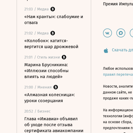
Премия Импул
21:03
/ Медиа
«Нам кранты»: слабоумие и
отвага
21:02
/ Медиа
«Колобок»: катится-
вертится шар дрожжевой
Скачать дл
21:01
/ Стиль жизни
Марина Брусникина:
Любое использов
«Иллюзии способны
правил перепеч
влиять на людей»
Новости, аналити
21:00
/ Мнения
данном сайте, не
«Алмазная колесница»:
продаже каких-л
уроки созерцания
На информацион
20:52
/ Бизнес
технологии (инф
Глава «Ижавиа» объявил
на основе сбора,
об уходе после отзыва
предпочтениям п
сертификата авиакомпании