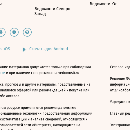
ьс
Ведомости Юг
Ведомости Северо-
Запад
я iOS
Скачать для Android
ание материалов допускается только при соблюдении
Сетевое изд
атки
и при наличии гиперссылки на vedomosti.ru
Решение Фе
ка, прогнозы и другие материалы, представленные на
информацио
 являются офертой или рекомендацией к покупке или
от 27 ноября
ибо активов.
Учредитель
ном ресурсе применяются рекомендательные
ормационные технологии предоставления информации
Главный ре
 систематизации и анализа сведений, относящихся к
ользователей сети «Интернет», находящихся на
Электронна