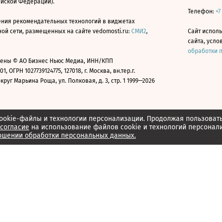
ийской Федерации).
Телефон:
+7
ния рекомендательных технологий в виджетах
й сети, размещенных на сайте vedomosti.ru:
СМИ2
,
Сайт испол
сайта, усл
обработки 
ены © АО Бизнес Ньюс Медиа, ИНН/КПП
01, ОГРН 1027739124775, 127018, г. Москва, вн.тер.г.
уг Марьина Роща, ул. Полковая, д. 3, стр. 1 1999—2026
ookie-файлы и технологии персонализации. Продолжая пользоват
согласие
на использование файлов cookie и технологий персонал
ошении обработки персональных данных.