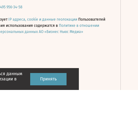
 495 956-34-58
ьзует
IP адреса, cookie и данные геолокации
Пользователей
овия использования содержатся в
Политике в отношении
персональных данных АО «Бизнес Ньюс Медиа»
ься данным
Принять
изации в