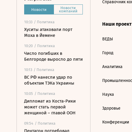
Справочник ко
Новости
Новости
компаний
10:33
/ Политика
Наши проек
Хуситы атаковали порт
Моха в Йемене
ВЕДЫ
10:20
/ Политика
Город
Число погибших в
Белгороде выросло до пяти
Аналитика
10:13
/ Политика
ВС РФ нанесли удар по
Промышленнос
объектам ТЭКа Украины
10:05
/ Политика
Наука
Дипломат из Коста-Рики
может стать первой
Здоровье
женщиной – главой ООН
Конференции
09:54
/ Политика
Пентагон потребовал