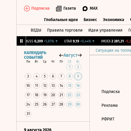
Подписка
Газета
MAX
Глобальные идеи
Бизнес
Экономика
ВЕДЫ
Правила торговли
Идеи управления
Г
Глобальные идеи
Бизнес
Экономик
39
+1,31%
↑
RGSS
0,209
+1,85%
↑
UTAR
9,19
+0,44%
↑
IMOEX
2 281,31
-0,2
Ситуация на топл
КАЛЕНДАРЬ
Август
СОБЫТИЙ
Пн
Вт
Ср
Чт
Пт
Сб
Вс
1
2
3
4
5
6
7
8
9
10
11
12
13
14
15
16
Подписка
17
18
19
20
21
22
23
24
25
26
27
28
29
30
Реклама
31
РФРИТ
9 августа 2026