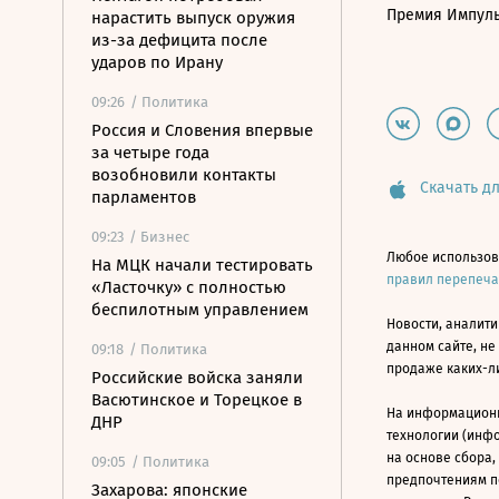
Премия Импул
нарастить выпуск оружия
из-за дефицита после
ударов по Ирану
09:26
/ Политика
Россия и Словения впервые
за четыре года
возобновили контакты
Скачать дл
парламентов
09:23
/ Бизнес
Любое использов
На МЦК начали тестировать
правил перепеч
«Ласточку» с полностью
беспилотным управлением
Новости, аналити
данном сайте, не
09:18
/ Политика
продаже каких-л
Российские войска заняли
Васютинское и Торецкое в
На информацион
ДНР
технологии (инф
на основе сбора,
09:05
/ Политика
предпочтениям п
Захарова: японские