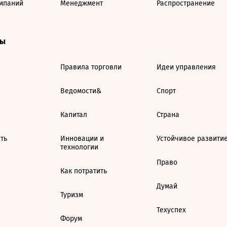
мпаний
Менеджмент
Распространение
ты
Правила торговли
Идеи управления
Ведомости&
Спорт
Капитал
Страна
ть
Инновации и
Устойчивое развити
технологии
Право
Как потратить
Думай
Туризм
Техуспех
Форум