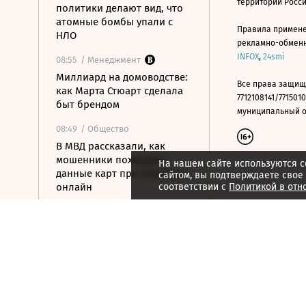
территории Росс
политики делают вид, что
атомные бомбы упали с
Правила примене
НЛО
рекламно-обменно
INFOX
,
24smi
08:55
/ Менеджмент
Миллиард на домоводстве:
Все права защищ
как Марта Стюарт сделала
7712108141/7715010
быт брендом
муниципальный окр
08:49
/ Общество
В МВД рассказали, как
мошенники похищают
На нашем сайте используются c
данные карт при покупках
сайтом, вы подтверждаете свое
онлайн
соответствии с
Политикой в отн
08:33
/ Политика
Что известно об атаке на
жилые кварталы в
Белгороде
08:11
/ Политика
Демократы готовят