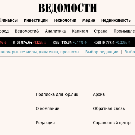
Финансы
Инвестиции
Технологии
Медиа
Недвижимость
ород
Ведомости&
Аналитика
Капитал
Страна
Промышле
а
Финансы
Инвестиции
Технологии
Медиа
Недвижимос
%
↓
RTSI
874,64
-1,12%
↓
RGBI
115,34
+0,14%
↑
RGBITR
777,4
+0,23%
↑
ивном рынке: меры, динамика, прогнозы
Выбор редакции
Выбо
Подписка для юр.лиц
Архив
О компании
Обратная связь
Редакция
Справочный центр