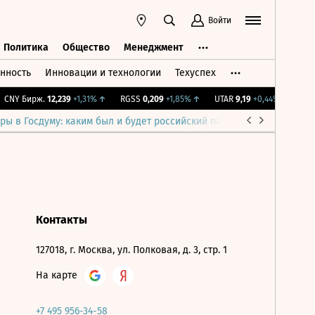
Войти
Политика
Общество
Менеджмент
нность
Инновации и технологии
Техуспех
ть
Политика
Общество
Менеджмент
CNY Бирж.
12,239
+1,31%
↑
RGSS
0,209
+1,85%
↑
UTAR
9,19
+0,44%
↑
IMO
ры в Госдуму: каким был и будет российский парламент
Война н
Контакты
127018, г. Москва, ул. Полковая, д. 3, стр. 1
На карте
+7 495 956-34-58