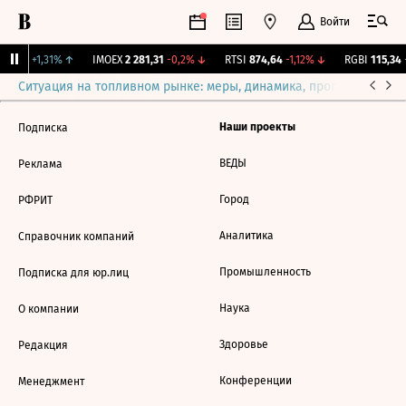
Войти
2,239
+1,31%
↑
IMOEX
2 281,31
-0,2%
↓
RTSI
874,64
-1,12%
↓
RGBI
115,34
+
Ситуация на топливном рынке: меры, динамика, прогнозы
Выб
Наши проекты
Подписка
ВЕДЫ
Реклама
Город
РФРИТ
Аналитика
Справочник компаний
Промышленность
Подписка для юр.лиц
Наука
О компании
Здоровье
Редакция
Конференции
Менеджмент