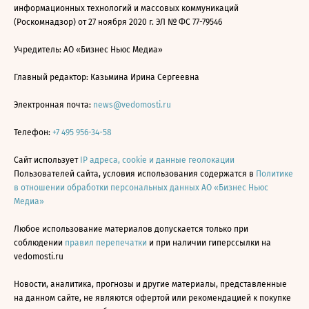
информационных технологий и массовых коммуникаций
(Роскомнадзор) от 27 ноября 2020 г. ЭЛ № ФС 77-79546
Учредитель: АО «Бизнес Ньюс Медиа»
Главный редактор: Казьмина Ирина Сергеевна
Электронная почта:
news@vedomosti.ru
Телефон:
+7 495 956-34-58
Сайт использует
IP адреса, cookie и данные геолокации
Пользователей сайта, условия использования содержатся в
Политике
в отношении обработки персональных данных АО «Бизнес Ньюс
Медиа»
Любое использование материалов допускается только при
соблюдении
правил перепечатки
и при наличии гиперссылки на
vedomosti.ru
Новости, аналитика, прогнозы и другие материалы, представленные
на данном сайте, не являются офертой или рекомендацией к покупке