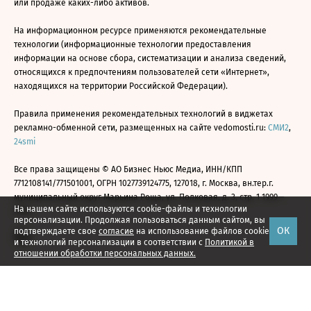
или продаже каких-либо активов.
На информационном ресурсе применяются рекомендательные
технологии (информационные технологии предоставления
информации на основе сбора, систематизации и анализа сведений,
относящихся к предпочтениям пользователей сети «Интернет»,
находящихся на территории Российской Федерации).
Правила применения рекомендательных технологий в виджетах
рекламно-обменной сети, размещенных на сайте vedomosti.ru:
СМИ2
,
24smi
Все права защищены © АО Бизнес Ньюс Медиа, ИНН/КПП
7712108141/771501001, ОГРН 1027739124775, 127018, г. Москва, вн.тер.г.
муниципальный округ Марьина Роща, ул. Полковая, д. 3, стр. 1 1999—
На нашем сайте используются cookie-файлы и технологии
2026
персонализации. Продолжая пользоваться данным сайтом, вы
ОК
подтверждаете свое
согласие
на использование файлов cookie
и технологий персонализации в соответствии с
Политикой в
отношении обработки персональных данных.