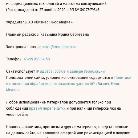
информационных технологий и массовых коммуникаций
(Роскомнадзор) от 27 ноября 2020 г. ЭЛ № ФС 77-79546
Учредитель: АО «Бизнес Ньюс Медиа»
Главный редактор: Казьмина Ирина Сергеевна
Электронная почта:
news@vedomosti.ru
Телефон:
+7 495 956-34-58
Сайт использует
IP адреса, cookie и данные геолокации
Пользователей сайта, условия использования содержатся в
Политике
в отношении обработки персональных данных АО «Бизнес Ньюс
Медиа»
Любое использование материалов допускается только при
соблюдении
правил перепечатки
и при наличии гиперссылки на
vedomosti.ru
Новости, аналитика, прогнозы и другие материалы, представленные
на данном сайте, не являются офертой или рекомендацией к покупке