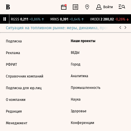
Войти
↑
RGSS
0,211
+0,86%
↑
MRKS
0,391
+0,64%
↑
IMOEX
2 280,02
-0,26%
↓
Ситуация на топливном рынке: меры, динамика, прогнозы
Выб
Наши проекты
Подписка
ВЕДЫ
Реклама
Город
РФРИТ
Аналитика
Справочник компаний
Промышленность
Подписка для юр.лиц
Наука
О компании
Здоровье
Редакция
Конференции
Менеджмент