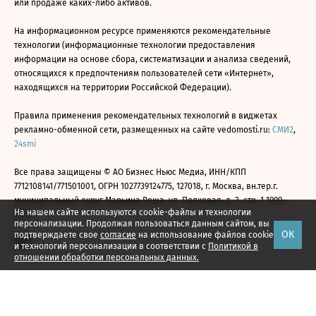
или продаже каких-либо активов.
На информационном ресурсе применяются рекомендательные
технологии (информационные технологии предоставления
информации на основе сбора, систематизации и анализа сведений,
относящихся к предпочтениям пользователей сети «Интернет»,
находящихся на территории Российской Федерации).
Правила применения рекомендательных технологий в виджетах
рекламно-обменной сети, размещенных на сайте vedomosti.ru:
СМИ2
,
24smi
Все права защищены © АО Бизнес Ньюс Медиа, ИНН/КПП
7712108141/771501001, ОГРН 1027739124775, 127018, г. Москва, вн.тер.г.
муниципальный округ Марьина Роща, ул. Полковая, д. 3, стр. 1 1999—
На нашем сайте используются cookie-файлы и технологии
2026
персонализации. Продолжая пользоваться данным сайтом, вы
ОК
подтверждаете свое
согласие
на использование файлов cookie
и технологий персонализации в соответствии с
Политикой в
отношении обработки персональных данных.