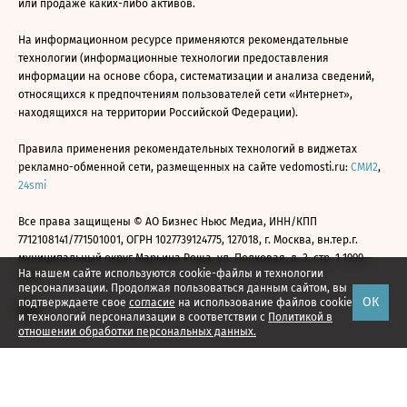
или продаже каких-либо активов.
На информационном ресурсе применяются рекомендательные
технологии (информационные технологии предоставления
информации на основе сбора, систематизации и анализа сведений,
относящихся к предпочтениям пользователей сети «Интернет»,
находящихся на территории Российской Федерации).
Правила применения рекомендательных технологий в виджетах
рекламно-обменной сети, размещенных на сайте vedomosti.ru:
СМИ2
,
24smi
Все права защищены © АО Бизнес Ньюс Медиа, ИНН/КПП
7712108141/771501001, ОГРН 1027739124775, 127018, г. Москва, вн.тер.г.
муниципальный округ Марьина Роща, ул. Полковая, д. 3, стр. 1 1999—
На нашем сайте используются cookie-файлы и технологии
2026
персонализации. Продолжая пользоваться данным сайтом, вы
ОК
подтверждаете свое
согласие
на использование файлов cookie
и технологий персонализации в соответствии с
Политикой в
отношении обработки персональных данных.