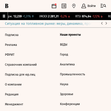
Войти
NY Бирж.
12,239
+1,31%
↑
IMOEX
2 281,31
-0,2%
↓
RTSI
874,64
-1,12%
↓
RG
Ситуация на топливном рынке: меры, динамика, прогнозы
Выб
Наши проекты
Подписка
ВЕДЫ
Реклама
Город
РФРИТ
Аналитика
Справочник компаний
Промышленность
Подписка для юр.лиц
Наука
О компании
Здоровье
Редакция
Конференции
Менеджмент