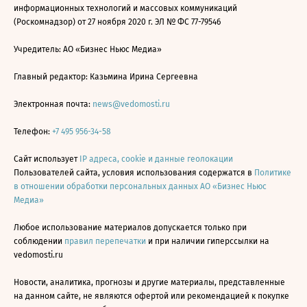
информационных технологий и массовых коммуникаций
(Роскомнадзор) от 27 ноября 2020 г. ЭЛ № ФС 77-79546
Учредитель: АО «Бизнес Ньюс Медиа»
Главный редактор: Казьмина Ирина Сергеевна
Электронная почта:
news@vedomosti.ru
Телефон:
+7 495 956-34-58
Сайт использует
IP адреса, cookie и данные геолокации
Пользователей сайта, условия использования содержатся в
Политике
в отношении обработки персональных данных АО «Бизнес Ньюс
Медиа»
Любое использование материалов допускается только при
соблюдении
правил перепечатки
и при наличии гиперссылки на
vedomosti.ru
Новости, аналитика, прогнозы и другие материалы, представленные
на данном сайте, не являются офертой или рекомендацией к покупке