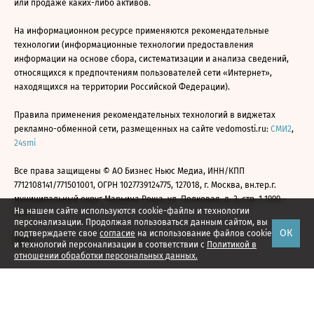
или продаже каких-либо активов.
На информационном ресурсе применяются рекомендательные
технологии (информационные технологии предоставления
информации на основе сбора, систематизации и анализа сведений,
относящихся к предпочтениям пользователей сети «Интернет»,
находящихся на территории Российской Федерации).
Правила применения рекомендательных технологий в виджетах
рекламно-обменной сети, размещенных на сайте vedomosti.ru:
СМИ2
,
24smi
Все права защищены © АО Бизнес Ньюс Медиа, ИНН/КПП
7712108141/771501001, ОГРН 1027739124775, 127018, г. Москва, вн.тер.г.
муниципальный округ Марьина Роща, ул. Полковая, д. 3, стр. 1 1999—
На нашем сайте используются cookie-файлы и технологии
2026
персонализации. Продолжая пользоваться данным сайтом, вы
ОК
подтверждаете свое
согласие
на использование файлов cookie
и технологий персонализации в соответствии с
Политикой в
отношении обработки персональных данных.