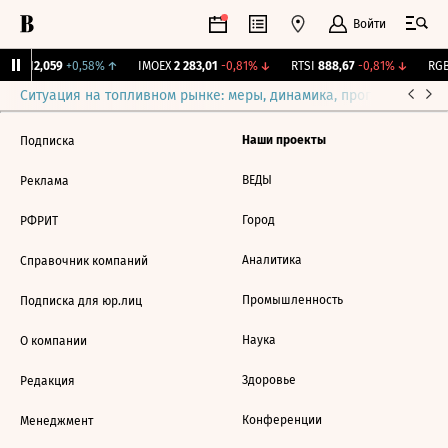
Войти
ирж.
12,059
+0,58%
↑
IMOEX
2 283,01
-0,81%
↓
RTSI
888,67
-0,81%
↓
RGB
Ситуация на топливном рынке: меры, динамика, прогнозы
Выб
Наши проекты
Подписка
ВЕДЫ
Реклама
Город
РФРИТ
Аналитика
Справочник компаний
Промышленность
Подписка для юр.лиц
Наука
О компании
Здоровье
Редакция
Конференции
Менеджмент