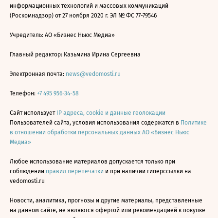
информационных технологий и массовых коммуникаций
(Роскомнадзор) от 27 ноября 2020 г. ЭЛ № ФС 77-79546
Учредитель: АО «Бизнес Ньюс Медиа»
Главный редактор: Казьмина Ирина Сергеевна
Электронная почта:
news@vedomosti.ru
Телефон:
+7 495 956-34-58
Сайт использует
IP адреса, cookie и данные геолокации
Пользователей сайта, условия использования содержатся в
Политике
в отношении обработки персональных данных АО «Бизнес Ньюс
Медиа»
Любое использование материалов допускается только при
соблюдении
правил перепечатки
и при наличии гиперссылки на
vedomosti.ru
Новости, аналитика, прогнозы и другие материалы, представленные
на данном сайте, не являются офертой или рекомендацией к покупке