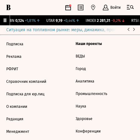
Войти
USBN
0,124
+1,81%
↑
UTAR
9,19
+0,44%
↑
IMOEX
2 281,31
-0,2%
↓
RTSI
Ситуация на топливном рынке: меры, динамика, прогнозы
Выб
Наши проекты
Подписка
ВЕДЫ
Реклама
Город
РФРИТ
Аналитика
Справочник компаний
Промышленность
Подписка для юр.лиц
Наука
О компании
Здоровье
Редакция
Конференции
Менеджмент