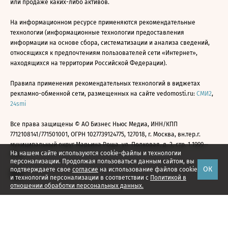
или продаже каких-либо активов.
На информационном ресурсе применяются рекомендательные
технологии (информационные технологии предоставления
информации на основе сбора, систематизации и анализа сведений,
относящихся к предпочтениям пользователей сети «Интернет»,
находящихся на территории Российской Федерации).
Правила применения рекомендательных технологий в виджетах
рекламно-обменной сети, размещенных на сайте vedomosti.ru:
СМИ2
,
24smi
Все права защищены © АО Бизнес Ньюс Медиа, ИНН/КПП
7712108141/771501001, ОГРН 1027739124775, 127018, г. Москва, вн.тер.г.
муниципальный округ Марьина Роща, ул. Полковая, д. 3, стр. 1 1999—
На нашем сайте используются cookie-файлы и технологии
2026
персонализации. Продолжая пользоваться данным сайтом, вы
ОК
подтверждаете свое
согласие
на использование файлов cookie
и технологий персонализации в соответствии с
Политикой в
отношении обработки персональных данных.