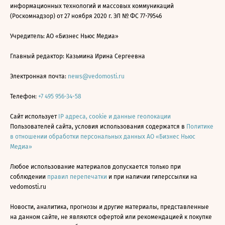
информационных технологий и массовых коммуникаций
(Роскомнадзор) от 27 ноября 2020 г. ЭЛ № ФС 77-79546
Учредитель: АО «Бизнес Ньюс Медиа»
Главный редактор: Казьмина Ирина Сергеевна
Электронная почта:
news@vedomosti.ru
Телефон:
+7 495 956-34-58
Сайт использует
IP адреса, cookie и данные геолокации
Пользователей сайта, условия использования содержатся в
Политике
в отношении обработки персональных данных АО «Бизнес Ньюс
Медиа»
Любое использование материалов допускается только при
соблюдении
правил перепечатки
и при наличии гиперссылки на
vedomosti.ru
Новости, аналитика, прогнозы и другие материалы, представленные
на данном сайте, не являются офертой или рекомендацией к покупке