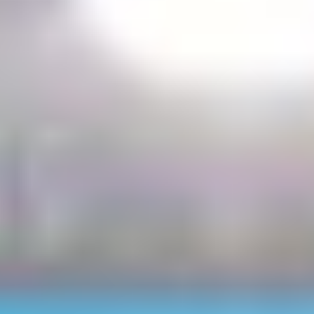
Валентин Васильев
Полное содержание
Второй тур групповой стадии FONBET Кубка России по
футболу стартует во вторник, 12 августа, в Самаре.
Форма команд
Обладатель трофея ЦСКА едет в гости к «Акрону». Собрали
Турнирная таблица
главное о матче в нашем статистическом превью.
Прогноз на матч
Бонусы на матч