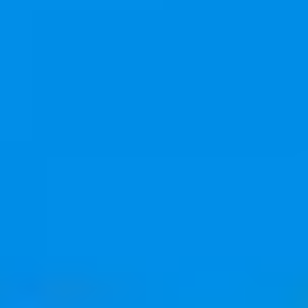
ЦСКА: Алеррандро, Шуманский, Вильягра (все - травмы)
Ориентировочные стартовые составы на матч
«
Акрон
» -
ЦСКА
:
Позиция
«Акрон»
ЦСКА
Позиция
78.
Вратарь
49. Тороп
Вратарь
Васютин
Защитник
19. Бокоев
22. Гаич
Защитник
27.
Защитник
26. Эшковал
Защитник
Мойзес
24.
78.
Защитник
Защитник
Неделчару
Дивеев
3.
Защитник
77. Савичев
Защитник
Круговой
Полузащитник
15. Лончар
18. Верде
Полузащитник
5.
10.
Полузащитник
Полузащитник
Джурасович
Обляков
35.
Полузащитник
17. Глебов
Полузащитник
Джаковац
71.