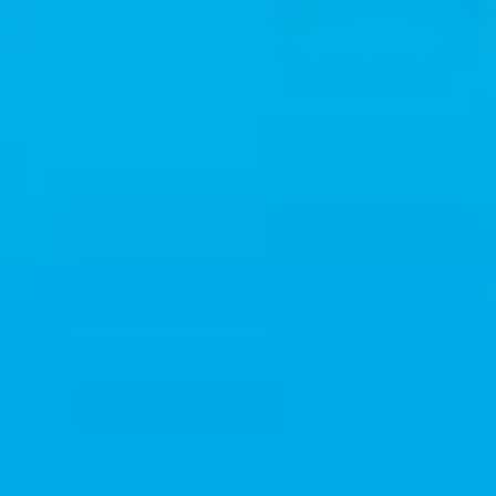
История официальных матчей:
Разница
Действие
Победы
Ничьи
Поражения
голов
«Акрон»
0
0
2
1-6
ЦСКА
2
0
0
6-1
Последние пять матчей «Акрона»:
Дата
Команда 1
Счет
Команда 2
Тур
«Динамо»
08.08.2025
1:1
«Акрон»
Махачкала
03.08.2025
«Акрон»
1:1
«Спартак»