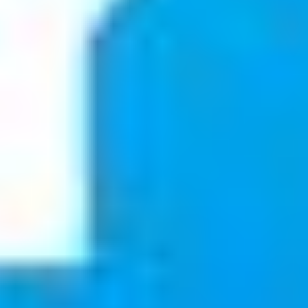
БК с мобильной версией
5
/5
Обзор
На сайт
5
/5
Обзор
На сайт
5
/5
Обзор
На сайт
Смотреть полный список
Киберспортивные букмекеры
5
/5
Обзор
На сайт
5
/5
Обзор
На сайт
5
/5
Обзор
На сайт
Смотреть полный список
Топ букмекерских контор на iOS
5
/5
Обзор
На сайт