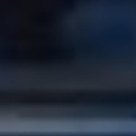
Справочный центр
Наши проекты
Ведомости
Ведомости&
Город
Промышленность
Технологии
Экология
Бизнес-регата
Справочник компаний
Ведомости.СПб
Как потратить
Недвижимость
Конференции
Форум
Контакты
127018, г. Москва, ул. Полковая, д. 3, стр. 1
На карте:
+7 495 956-34-58, +7 495 956-07-16
info@vedomosti.ru