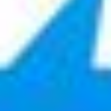
Есть надежда, что и в этот вторник голами отличатся обе
команды. Но проиграть фаворит не должен. В FONBET
заключить пари на комбо «2Х и обе забьют» можно по
коэффициенту 2.00.
Бонусы на матч
Сумма
Букмекер
Вид бонуса
бонуса
До 15 тысяч
«Фонбет»
Приветственный
🎁
рублей
До 3 тысяч
Приветственный,
Winline
🎁
рублей
без депозита
До 25 тысяч
PARI
Приветственный
🎁
рублей
Трансляции