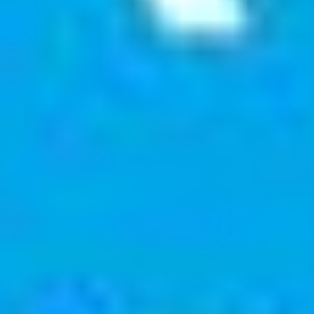
Erid: 2VtzqukHk1d
Призовой квиз от БЕТСИТИ
Проверьте знания об истории Лиги чемпионов и заберите
подарок
* Бонус зачисляется в виде фрибета на сумму до 1500 рублей.
Фрибет – бонусные средства, зачисляемые Участнику Акции
на бонусный счёт, по факту выполнения условий.
Информация об организаторе основанных на риске игр, пари,
о правилах их проведения, о призовом фонде таких игр, пари,
о количестве, сроках, месте и порядке получения призов или
выигрышей указана на сайте www.betcity.ru. Розыгрыш
происходит во время события.
Топы букмекеров
Смотреть всё
БК с минимальным депозитом
5
/5
Обзор
На сайт