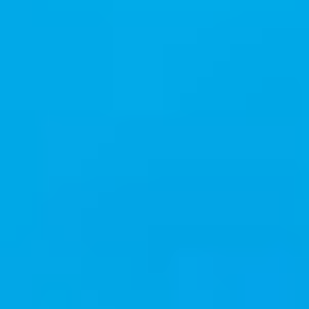
Ку
29.07.2025
«Акрон»
2:1
«Балтика»
Рос
26.07.2025
«Сочи»
0:4
«Акрон»
«Крылья
19.07.2025
«Акрон»
1:1
Советов»
Последние пять матчей ЦСКА
:
Дата
Команда 1
Счет
Команда 2
Турнир
09.08.2025
ЦСКА
5:1
«Рубин»
РПЛ
03.08.2025
«Зенит»
1:1
ЦСКА
РПЛ
FONBET