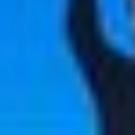
до 25 000 ₽
Бонус до 25 000 рублей от Марафона за регистрацию и
депозит
Получить бонус
Подробнее
329 дней 8 часов
Смотреть обзор бонуса Бонус БК PARI до 5000 рублей за
регистрацию и депозит
Фрибеты за депозит
Условия