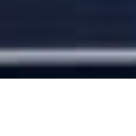
информационных технологий и массовых коммуникаций
(Роскомнадзор) от 27 ноября 2020 г. ЭЛ № ФС 77-79546
Учредитель: АО «Бизнес Ньюс Медиа»
Главный редактор: Казьмина Ирина Сергеевна
Электронная почта:
news@vedomosti.ru
Телефон:
+7 495 956-34-58
Сайт использует IP адреса, cookie и данные геолокации
Пользователей сайта, условия использования содержатся в
Политике по защите персональных данных