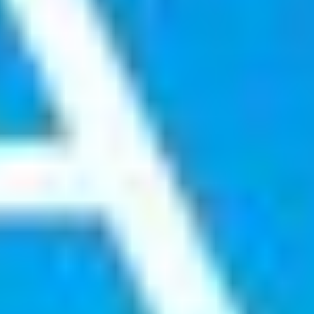
С каким счетом завершится матч
«
Акрон
» - ЦСКА
?
В линии на точный счет самый низкий коэффициент - 6.50 -
установлен на результативную ничью 1:1.
Где смотреть бесплатно матч
«
Акрон
» - ЦСКА
?
Большинство игр Пути РПЛ показывает
«Матч ТВ»
. Эта - не
исключение.
Будет ли играть Дзюба?
Артем здоров, но выйдет ли во вторник на поле, станет
понятно только перед матчем. В первом туре кубкового
розыгрыша Заур Тедеев своего ветерана не задействовал - дал
отдохнуть.