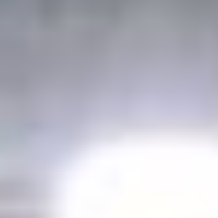
2026 году
Букмекеры
Лучшие букмекерские конторы для ставок на киберспорт в
2026 году
Букмекеры
Главная
Прогнозы
Акрон - ЦСКА, 12 августа: где смотреть
матч FONBET Кубка России по футболу, прогноз, составы
Акрон - ЦСКА, 12 августа:
где смотреть матч FONBET
Кубка России по футболу,
прогноз, составы
Обновлено:
10 августа 2025, 13:34
Челестини пока непобедим в России