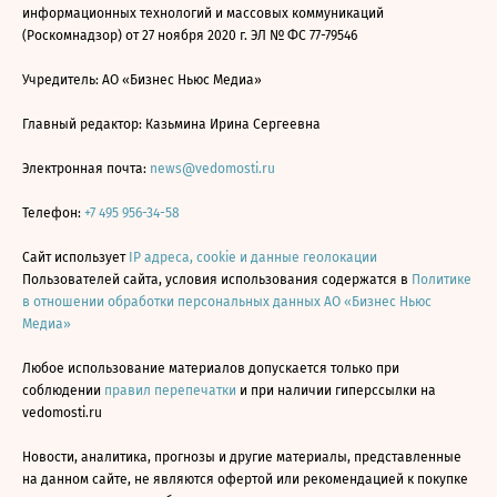
информационных технологий и массовых коммуникаций
(Роскомнадзор) от 27 ноября 2020 г. ЭЛ № ФС 77-79546
Учредитель: АО «Бизнес Ньюс Медиа»
Главный редактор: Казьмина Ирина Сергеевна
Электронная почта:
news@vedomosti.ru
Телефон:
+7 495 956-34-58
Сайт использует
IP адреса, cookie и данные геолокации
Пользователей сайта, условия использования содержатся в
Политике
в отношении обработки персональных данных АО «Бизнес Ньюс
Медиа»
Любое использование материалов допускается только при
соблюдении
правил перепечатки
и при наличии гиперссылки на
vedomosti.ru
Новости, аналитика, прогнозы и другие материалы, представленные
на данном сайте, не являются офертой или рекомендацией к покупке