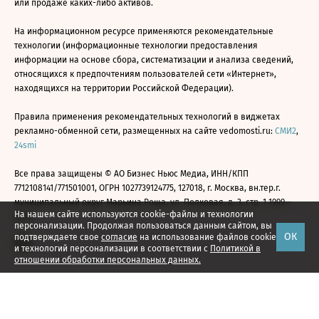
или продаже каких-либо активов.
На информационном ресурсе применяются рекомендательные
технологии (информационные технологии предоставления
информации на основе сбора, систематизации и анализа сведений,
относящихся к предпочтениям пользователей сети «Интернет»,
находящихся на территории Российской Федерации).
Правила применения рекомендательных технологий в виджетах
рекламно-обменной сети, размещенных на сайте vedomosti.ru:
СМИ2
,
24smi
Все права защищены © АО Бизнес Ньюс Медиа, ИНН/КПП
7712108141/771501001, ОГРН 1027739124775, 127018, г. Москва, вн.тер.г.
муниципальный округ Марьина Роща, ул. Полковая, д. 3, стр. 1 1999—
На нашем сайте используются cookie-файлы и технологии
2026
персонализации. Продолжая пользоваться данным сайтом, вы
ОК
подтверждаете свое
согласие
на использование файлов cookie
и технологий персонализации в соответствии с
Политикой в
отношении обработки персональных данных.