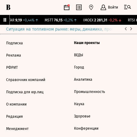
Войти
UTAR
9,19
+0,44%
↑
MSTT
76,15
+0,2%
↑
IMOEX
2 281,31
-0,2%
↓
RTSI
8
Ситуация на топливном рынке: меры, динамика, прогнозы
Выб
Наши проекты
Подписка
ВЕДЫ
Реклама
Город
РФРИТ
Аналитика
Справочник компаний
Промышленность
Подписка для юр.лиц
Наука
О компании
Здоровье
Редакция
Конференции
Менеджмент