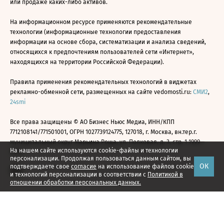
или продаже каких-либо активов.
На информационном ресурсе применяются рекомендательные
технологии (информационные технологии предоставления
информации на основе сбора, систематизации и анализа сведений,
относящихся к предпочтениям пользователей сети «Интернет»,
находящихся на территории Российской Федерации).
Правила применения рекомендательных технологий в виджетах
рекламно-обменной сети, размещенных на сайте vedomosti.ru:
СМИ2
,
24smi
Все права защищены © АО Бизнес Ньюс Медиа, ИНН/КПП
7712108141/771501001, ОГРН 1027739124775, 127018, г. Москва, вн.тер.г.
муниципальный округ Марьина Роща, ул. Полковая, д. 3, стр. 1 1999—
На нашем сайте используются cookie-файлы и технологии
2026
персонализации. Продолжая пользоваться данным сайтом, вы
ОК
подтверждаете свое
согласие
на использование файлов cookie
и технологий персонализации в соответствии с
Политикой в
отношении обработки персональных данных.