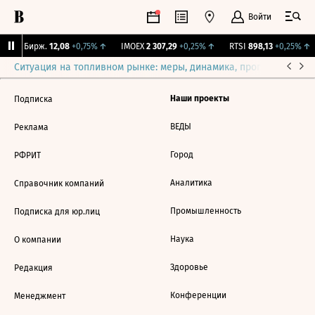
Войти
CNY Бирж.
12,08
+0,75%
↑
IMOEX
2 307,29
+0,25%
↑
RTSI
898,13
+0,25%
↑
Ситуация на топливном рынке: меры, динамика, прогнозы
Выб
Наши проекты
Подписка
ВЕДЫ
Реклама
Город
РФРИТ
Аналитика
Справочник компаний
Промышленность
Подписка для юр.лиц
Наука
О компании
Здоровье
Редакция
Конференции
Менеджмент