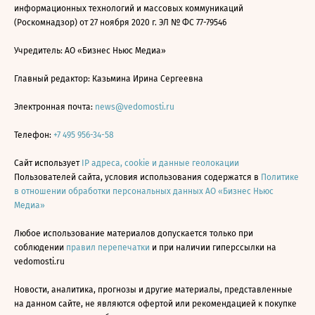
информационных технологий и массовых коммуникаций
(Роскомнадзор) от 27 ноября 2020 г. ЭЛ № ФС 77-79546
Учредитель: АО «Бизнес Ньюс Медиа»
Главный редактор: Казьмина Ирина Сергеевна
Электронная почта:
news@vedomosti.ru
Телефон:
+7 495 956-34-58
Сайт использует
IP адреса, cookie и данные геолокации
Пользователей сайта, условия использования содержатся в
Политике
в отношении обработки персональных данных АО «Бизнес Ньюс
Медиа»
Любое использование материалов допускается только при
соблюдении
правил перепечатки
и при наличии гиперссылки на
vedomosti.ru
Новости, аналитика, прогнозы и другие материалы, представленные
на данном сайте, не являются офертой или рекомендацией к покупке