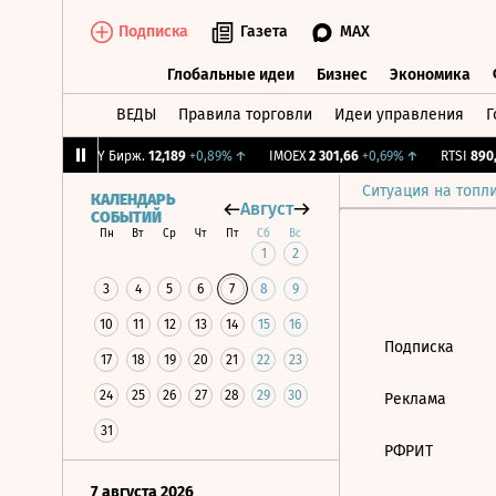
Подписка
Газета
MAX
Глобальные идеи
Бизнес
Экономика
ВЕДЫ
Правила торговли
Идеи управления
Г
Глобальные идеи
Бизнес
Экономик
0,42%
↑
CNY Бирж.
12,189
+0,89%
↑
IMOEX
2 301,66
+0,69%
↑
RTSI
890,6
Ситуация на топл
КАЛЕНДАРЬ
Август
СОБЫТИЙ
Пн
Вт
Ср
Чт
Пт
Сб
Вс
1
2
3
4
5
6
7
8
9
10
11
12
13
14
15
16
Подписка
17
18
19
20
21
22
23
24
25
26
27
28
29
30
Реклама
31
РФРИТ
7 августа 2026