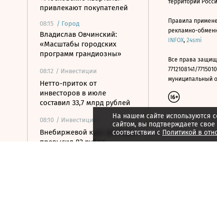
территории Росс
привлекают покупателей
Правила примене
08:15
/
Город
рекламно-обменно
Владислав Овчинский:
INFOX
,
24smi
«Масштабы городских
программ грандиозны»
Все права защищ
7712108141/7715010
08:12
/ Инвестиции
муниципальный окр
Нетто-приток от
инвесторов в июле
составил 33,7 млрд рублей
На нашем сайте используются c
08:10
/ Инвестиции
сайтом, вы подтверждаете свое
Внебиржевой курс доллара
соответствии с
Политикой в отн
превысил 82 рубля
впервые с марта
08:02
/ Политика
Сикорский призвал
обсудить перехват
российских ракет над
Украиной