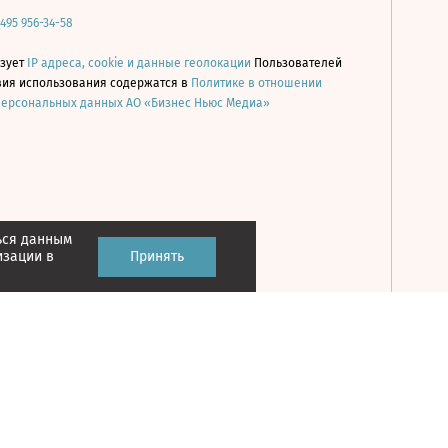
 495 956-34-58
ьзует
IP адреса, cookie и данные геолокации
Пользователей
овия использования содержатся в
Политике в отношении
персональных данных АО «Бизнес Ньюс Медиа»
ься данным
Принять
изации в