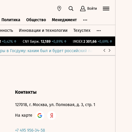
Войти
Политика
Общество
Менеджмент
нность
Инновации и технологии
Техуспех
ть
Политика
Общество
Менеджмент
+0,42%
↑
CNY Бирж.
12,189
+0,89%
↑
IMOEX
2 301,66
+0,69%
↑
RTSI
890,
ры в Госдуму: каким был и будет российский парламент
Война н
Контакты
127018, г. Москва, ул. Полковая, д. 3, стр. 1
На карте
+7 495 956-34-58