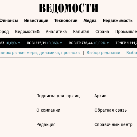
Финансы
Инвестиции
Технологии
Медиа
Недвижимость
ород
Ведомости&
Аналитика
Капитал
Страна
Промышле
а
Финансы
Инвестиции
Технологии
Медиа
Недвижимос
7
+0,69%
↑
RGBI
115,31
+0,06%
↑
RGBITR
776,44
+0,09%
↑
TRNFP
1 111,2
ивном рынке: меры, динамика, прогнозы
Выбор редакции
Выбо
Подписка для юр.лиц
Архив
О компании
Обратная связь
Редакция
Справочный центр