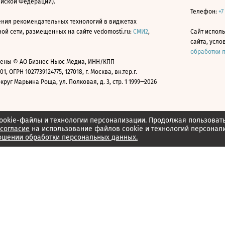
ийской Федерации).
Телефон:
+7
ния рекомендательных технологий в виджетах
й сети, размещенных на сайте vedomosti.ru:
СМИ2
,
Сайт испол
сайта, усл
обработки 
ены © АО Бизнес Ньюс Медиа, ИНН/КПП
01, ОГРН 1027739124775, 127018, г. Москва, вн.тер.г.
уг Марьина Роща, ул. Полковая, д. 3, стр. 1 1999—2026
ookie-файлы и технологии персонализации. Продолжая пользоват
согласие
на использование файлов cookie и технологий персонал
ошении обработки персональных данных.