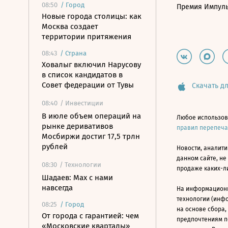
08:50
/
Город
Премия Импул
Новые города столицы: как
Москва создает
территории притяжения
08:43
/
Страна
Ховалыг включил Нарусову
в список кандидатов в
Совет федерации от Тувы
Скачать дл
08:40
/ Инвестиции
В июле объем операций на
Любое использов
рынке деривативов
правил перепеч
Мосбиржи достиг 17,5 трлн
рублей
Новости, аналити
данном сайте, не
08:30
/ Технологии
продаже каких-л
Шадаев: Max с нами
навсегда
На информацион
технологии (инф
08:25
/
Город
на основе сбора,
От города с гарантией: чем
предпочтениям п
«Московские кварталы»