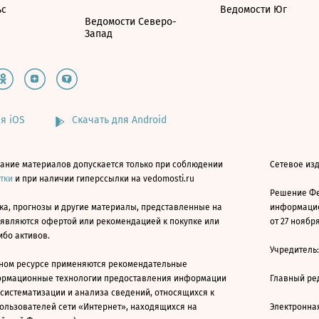
ьс
Ведомости Юг
Ведомости Северо-
Запад
я iOS
Скачать для Android
ание материалов допускается только при соблюдении
Сетевое изд
атки
и при наличии гиперссылки на vedomosti.ru
Решение Фе
ка, прогнозы и другие материалы, представленные на
информацио
 являются офертой или рекомендацией к покупке или
от 27 ноября
ибо активов.
Учредитель
ном ресурсе применяются рекомендательные
ормационные технологии предоставления информации
Главный ре
 систематизации и анализа сведений, относящихся к
ользователей сети «Интернет», находящихся на
Электронна