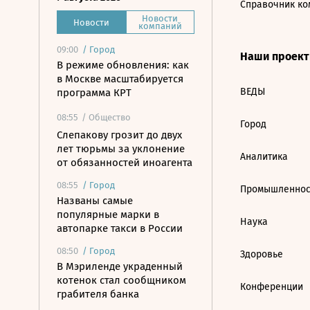
Справочник ко
Новости
Новости
компаний
09:00
/
Город
Наши проек
В режиме обновления: как
в Москве масштабируется
ВЕДЫ
программа КРТ
08:55
/ Общество
Город
Слепакову грозит до двух
лет тюрьмы за уклонение
Аналитика
от обязанностей иноагента
08:55
/
Город
Промышленнос
Названы самые
популярные марки в
Наука
автопарке такси в России
08:50
/
Город
Здоровье
В Мэриленде украденный
котенок стал сообщником
Конференции
грабителя банка