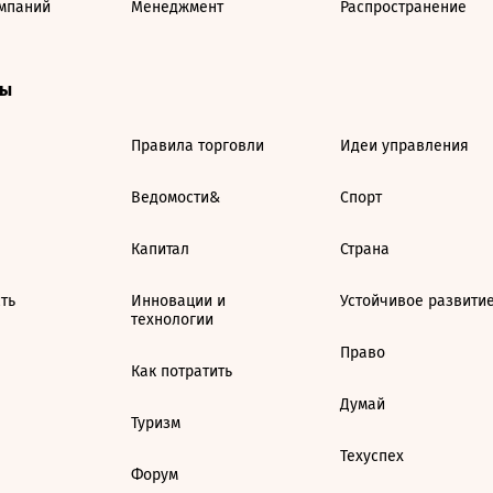
мпаний
Менеджмент
Распространение
ты
Правила торговли
Идеи управления
Ведомости&
Спорт
Капитал
Страна
ть
Инновации и
Устойчивое развити
технологии
Право
Как потратить
Думай
Туризм
Техуспех
Форум