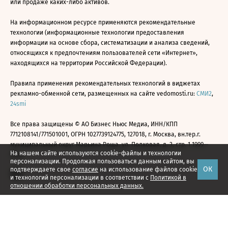
или продаже каких-либо активов.
На информационном ресурсе применяются рекомендательные
технологии (информационные технологии предоставления
информации на основе сбора, систематизации и анализа сведений,
относящихся к предпочтениям пользователей сети «Интернет»,
находящихся на территории Российской Федерации).
Правила применения рекомендательных технологий в виджетах
рекламно-обменной сети, размещенных на сайте vedomosti.ru:
СМИ2
,
24smi
Все права защищены © АО Бизнес Ньюс Медиа, ИНН/КПП
7712108141/771501001, ОГРН 1027739124775, 127018, г. Москва, вн.тер.г.
муниципальный округ Марьина Роща, ул. Полковая, д. 3, стр. 1 1999—
На нашем сайте используются cookie-файлы и технологии
2026
персонализации. Продолжая пользоваться данным сайтом, вы
ОК
подтверждаете свое
согласие
на использование файлов cookie
и технологий персонализации в соответствии с
Политикой в
отношении обработки персональных данных.