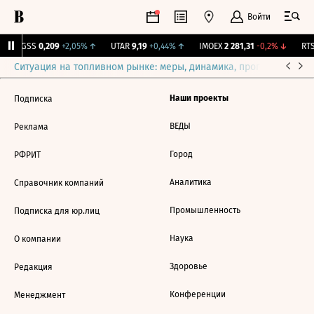
Войти
RGSS
0,209
+2,05%
↑
UTAR
9,19
+0,44%
↑
IMOEX
2 281,31
-0,2%
↓
RTS
Ситуация на топливном рынке: меры, динамика, прогнозы
Выб
Наши проекты
Подписка
ВЕДЫ
Реклама
Город
РФРИТ
Аналитика
Справочник компаний
Промышленность
Подписка для юр.лиц
Наука
О компании
Здоровье
Редакция
Конференции
Менеджмент