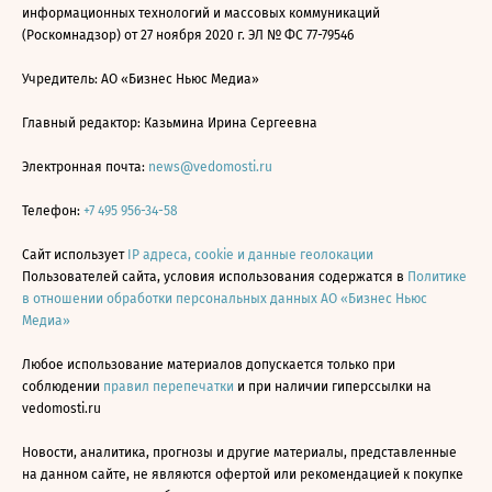
информационных технологий и массовых коммуникаций
(Роскомнадзор) от 27 ноября 2020 г. ЭЛ № ФС 77-79546
Учредитель: АО «Бизнес Ньюс Медиа»
Главный редактор: Казьмина Ирина Сергеевна
Электронная почта:
news@vedomosti.ru
Телефон:
+7 495 956-34-58
Сайт использует
IP адреса, cookie и данные геолокации
Пользователей сайта, условия использования содержатся в
Политике
в отношении обработки персональных данных АО «Бизнес Ньюс
Медиа»
Любое использование материалов допускается только при
соблюдении
правил перепечатки
и при наличии гиперссылки на
vedomosti.ru
Новости, аналитика, прогнозы и другие материалы, представленные
на данном сайте, не являются офертой или рекомендацией к покупке