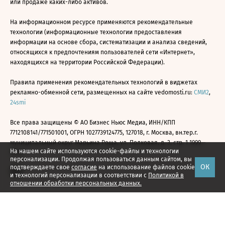
или продаже каких-либо активов.
На информационном ресурсе применяются рекомендательные
технологии (информационные технологии предоставления
информации на основе сбора, систематизации и анализа сведений,
относящихся к предпочтениям пользователей сети «Интернет»,
находящихся на территории Российской Федерации).
Правила применения рекомендательных технологий в виджетах
рекламно-обменной сети, размещенных на сайте vedomosti.ru:
СМИ2
,
24smi
Все права защищены © АО Бизнес Ньюс Медиа, ИНН/КПП
7712108141/771501001, ОГРН 1027739124775, 127018, г. Москва, вн.тер.г.
муниципальный округ Марьина Роща, ул. Полковая, д. 3, стр. 1 1999—
На нашем сайте используются cookie-файлы и технологии
2026
персонализации. Продолжая пользоваться данным сайтом, вы
ОК
подтверждаете свое
согласие
на использование файлов cookie
и технологий персонализации в соответствии с
Политикой в
отношении обработки персональных данных.