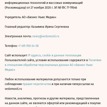
информационных технологий и массовых коммуникаций
(Роскомнадзор) от 27 ноября 2020 г. ЭЛ № ФС 77-79546
Учредитель: АО «Бизнес Ньюс Медиа»
Главный редактор: Казьмина Ирина Сергеевна
Электронная почта:
news@vedomosti.ru
Телефон:
+7 495 956-34-58
Сайт использует
IP адреса, cookie и данные геолокации
Пользователей сайта, условия использования содержатся в
Политике
в отношении обработки персональных данных АО «Бизнес Ньюс
Медиа»
Любое использование материалов допускается только при
соблюдении
правил перепечатки
и при наличии гиперссылки на
vedomosti.ru
Новости, аналитика, прогнозы и другие материалы, представленные
на данном сайте, не являются офертой или рекомендацией к покупке