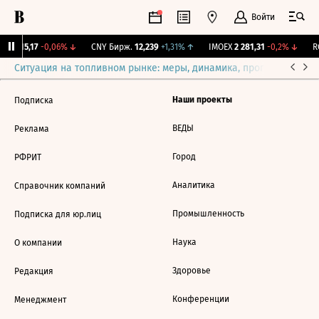
Войти
GBI
115,17
-0,06%
↓
CNY Бирж.
12,239
+1,31%
↑
IMOEX
2 281,31
-0,2%
↓
RG
Ситуация на топливном рынке: меры, динамика, прогнозы
Выб
Наши проекты
Подписка
ВЕДЫ
Реклама
Город
РФРИТ
Аналитика
Справочник компаний
Промышленность
Подписка для юр.лиц
Наука
О компании
Здоровье
Редакция
Конференции
Менеджмент