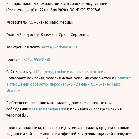
информационных технологий и массовых коммуникаций
(Роскомнадзор) от 27 ноября 2020 г. ЭЛ № ФС 77-79546
Учредитель: АО «Бизнес Ньюс Медиа»
Главный редактор: Казьмина Ирина Сергеевна
Электронная почта:
news@vedomosti.ru
Телефон:
+7 495 956-34-58
Сайт использует
IP адреса, cookie и данные геолокации
Пользователей сайта, условия использования содержатся в
Политике
в отношении обработки персональных данных АО «Бизнес Ньюс
Медиа»
Любое использование материалов допускается только при
соблюдении
правил перепечатки
и при наличии гиперссылки на
vedomosti.ru
Новости, аналитика, прогнозы и другие материалы, представленные
на данном сайте, не являются офертой или рекомендацией к покупке