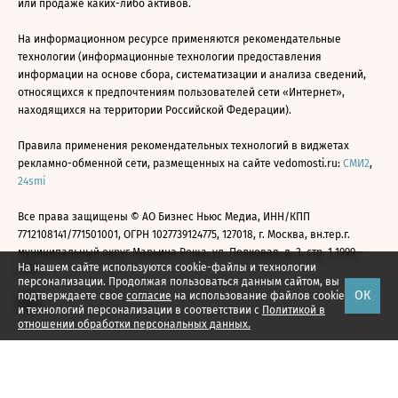
или продаже каких-либо активов.
На информационном ресурсе применяются рекомендательные
технологии (информационные технологии предоставления
информации на основе сбора, систематизации и анализа сведений,
относящихся к предпочтениям пользователей сети «Интернет»,
находящихся на территории Российской Федерации).
Правила применения рекомендательных технологий в виджетах
рекламно-обменной сети, размещенных на сайте vedomosti.ru:
СМИ2
,
24smi
Все права защищены © АО Бизнес Ньюс Медиа, ИНН/КПП
7712108141/771501001, ОГРН 1027739124775, 127018, г. Москва, вн.тер.г.
муниципальный округ Марьина Роща, ул. Полковая, д. 3, стр. 1 1999—
На нашем сайте используются cookie-файлы и технологии
2026
персонализации. Продолжая пользоваться данным сайтом, вы
ОК
подтверждаете свое
согласие
на использование файлов cookie
и технологий персонализации в соответствии с
Политикой в
отношении обработки персональных данных.