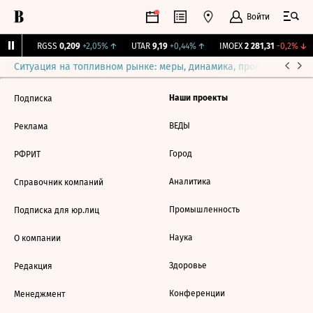
Войти
31%
↑
RGSS
0,209
+2,05%
↑
UTAR
9,19
+0,44%
↑
IMOEX
2 281,31
-0,2%
↓
Ситуация на топливном рынке: меры, динамика, прогнозы
Выб
Наши проекты
Подписка
ВЕДЫ
Реклама
Город
РФРИТ
Аналитика
Справочник компаний
Промышленность
Подписка для юр.лиц
Наука
О компании
Здоровье
Редакция
Конференции
Менеджмент