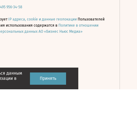
 495 956-34-58
ьзует
IP адреса, cookie и данные геолокации
Пользователей
овия использования содержатся в
Политике в отношении
персональных данных АО «Бизнес Ньюс Медиа»
ься данным
Принять
изации в