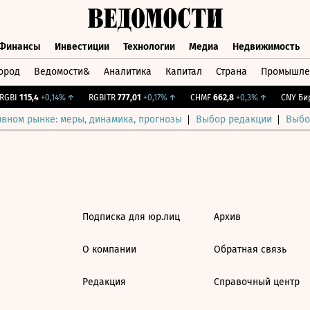
Финансы
Инвестиции
Технологии
Медиа
Недвижимость
ород
Ведомости&
Аналитика
Капитал
Страна
Промышле
а
Финансы
Инвестиции
Технологии
Медиа
Недвижимос
GBI
115,4
+0,14%
↑
RGBITR
777,01
+0,17%
↑
CHMF
662,8
+0,3%
↑
CNY Бир
ивном рынке: меры, динамика, прогнозы
Выбор редакции
Выбо
Подписка для юр.лиц
Архив
О компании
Обратная связь
Редакция
Справочный центр