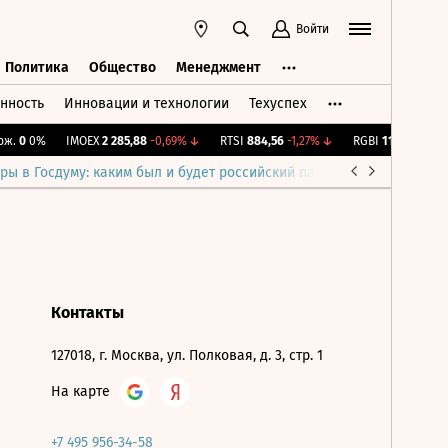
Войти
Политика
Общество
Менеджмент
нность
Инновации и технологии
Техуспех
ть
Политика
Общество
Менеджмент
ж.
0
0%
IMOEX
2 285,88
-0,69%
↓
RTSI
884,56
-1,27%
↓
RGBI
115,4
+0,14%
ры в Госдуму: каким был и будет российский парламент
Война н
Контакты
127018, г. Москва, ул. Полковая, д. 3, стр. 1
На карте
+7 495 956-34-58