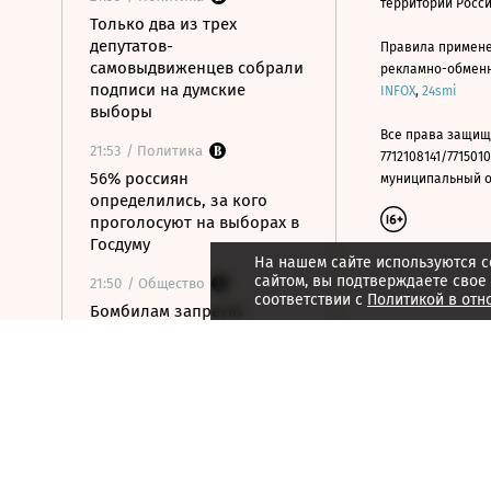
территории Росс
Только два из трех
депутатов-
Правила примене
самовыдвиженцев собрали
рекламно-обменно
подписи на думские
INFOX
,
24smi
выборы
Все права защищ
21:53
/ Политика
7712108141/7715010
56% россиян
муниципальный окр
определились, за кого
проголосуют на выборах в
Госдуму
На нашем сайте используются c
сайтом, вы подтверждаете свое
21:50
/ Общество
соответствии с
Политикой в отн
Бомбилам запретят
таксовать на вокзалах
Москвы и в аэропорту
«Внуково»
21:48
/ Технологии
OpenAI готовит умную
колонку размером с
хоккейную шайбу