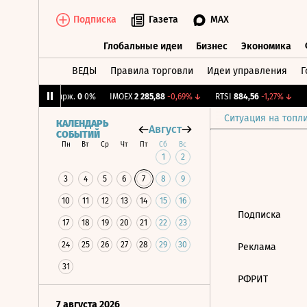
Подписка
Газета
MAX
Глобальные идеи
Бизнес
Экономика
ВЕДЫ
Правила торговли
Идеи управления
Г
Глобальные идеи
Бизнес
Экономик
3%
↑
CNY Бирж.
0
0%
IMOEX
2 285,88
-0,69%
↓
RTSI
884,56
-1,27%
↓
R
Ситуация на топл
КАЛЕНДАРЬ
Август
СОБЫТИЙ
Пн
Вт
Ср
Чт
Пт
Сб
Вс
1
2
3
4
5
6
7
8
9
10
11
12
13
14
15
16
Подписка
17
18
19
20
21
22
23
24
25
26
27
28
29
30
Реклама
31
РФРИТ
7 августа 2026