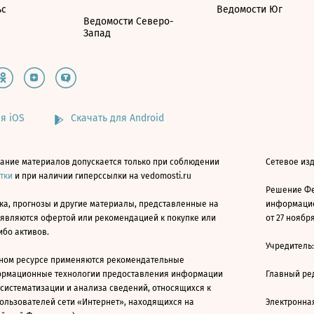
ьс
Ведомости Юг
Ведомости Северо-
Запад
я iOS
Скачать для Android
ание материалов допускается только при соблюдении
Сетевое изд
атки
и при наличии гиперссылки на vedomosti.ru
Решение Фе
ка, прогнозы и другие материалы, представленные на
информацио
 являются офертой или рекомендацией к покупке или
от 27 ноября
ибо активов.
Учредитель
ном ресурсе применяются рекомендательные
ормационные технологии предоставления информации
Главный ре
 систематизации и анализа сведений, относящихся к
ользователей сети «Интернет», находящихся на
Электронна