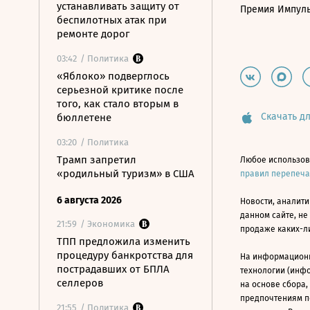
устанавливать защиту от
Премия Импул
беспилотных атак при
ремонте дорог
03:42
/ Политика
«Яблоко» подверглось
серьезной критике после
того, как стало вторым в
Скачать дл
бюллетене
03:20
/ Политика
Трамп запретил
Любое использов
«родильный туризм» в США
правил перепеч
6 августа 2026
Новости, аналити
данном сайте, не
21:59
/ Экономика
продаже каких-л
ТПП предложила изменить
процедуру банкротства для
На информацион
пострадавших от БПЛА
технологии (инф
селлеров
на основе сбора,
предпочтениям п
21:55
/ Политика