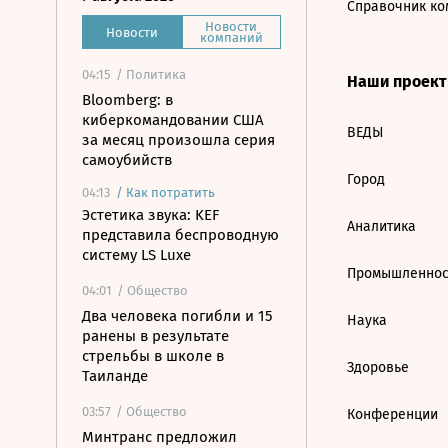
Справочник ко
Новости
Новости
компаний
04:15
/ Политика
Наши проек
Bloomberg: в
киберкомандовании США
ВЕДЫ
за месяц произошла серия
самоубийств
Город
04:13
/
Как потратить
Эстетика звука: KEF
Аналитика
представила беспроводную
систему LS Luxe
Промышленнос
04:01
/ Общество
Два человека погибли и 15
Наука
ранены в результате
стрельбы в школе в
Здоровье
Таиланде
03:57
/ Общество
Конференции
Минтранс предложил