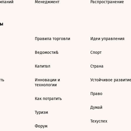
мпаний
Менеджмент
Распространение
ты
Правила торговли
Идеи управления
Ведомости&
Спорт
Капитал
Страна
ть
Инновации и
Устойчивое развити
технологии
Право
Как потратить
Думай
Туризм
Техуспех
Форум