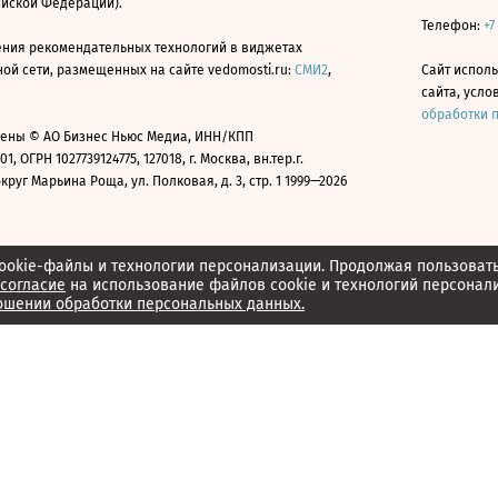
ийской Федерации).
Телефон:
+7
ния рекомендательных технологий в виджетах
й сети, размещенных на сайте vedomosti.ru:
СМИ2
,
Сайт испол
сайта, усл
обработки 
ены © АО Бизнес Ньюс Медиа, ИНН/КПП
01, ОГРН 1027739124775, 127018, г. Москва, вн.тер.г.
уг Марьина Роща, ул. Полковая, д. 3, стр. 1 1999—2026
ookie-файлы и технологии персонализации. Продолжая пользоват
согласие
на использование файлов cookie и технологий персонал
ошении обработки персональных данных.