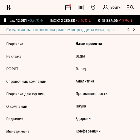
Войти
Y Бирж.
12,081
+0,76%
↑
IMOEX
2 285,88
-0,69%
↓
RTSI
884,56
-1,27%
↓
R
Ситуация на топливном рынке: меры, динамика, прогнозы
Выб
Наши проекты
Подписка
ВЕДЫ
Реклама
Город
РФРИТ
Аналитика
Справочник компаний
Промышленность
Подписка для юр.лиц
Наука
О компании
Здоровье
Редакция
Конференции
Менеджмент