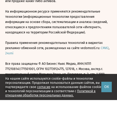
или продаже каких-либо активов.
На информационном ресурсе применяются рекомендательные
технологии (информационные технологии предоставления
информации на основе сбора, систематизации и анализа сведений,
относящихся к предпочтениям пользователей сети «Интернет»,
находящихся на территории Российской Федерации).
Правила применения рекомендательных технологий в виджетах
рекламно-обменной сети, размещенных на сайте vedomosti.ru:
СМИ2
,
24smi
Все права защищены © АО Бизнес Ньюс Медиа, ИНН/КПП
7712108141/771501001, ОГРН 1027739124775, 127018, г. Москва, вн.тер.г.
муниципальный округ Марьина Роща, ул. Полковая, д. 3, стр. 1 1999—
На нашем сайте используются cookie-файлы и технологии
2026
персонализации. Продолжая пользоваться данным сайтом, вы
ОК
подтверждаете свое
согласие
на использование файлов cookie
и технологий персонализации в соответствии с
Политикой в
отношении обработки персональных данных.