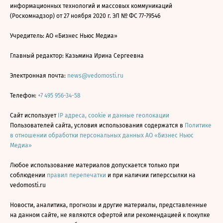
информационных технологий и массовых коммуникаций
(Роскомнадзор) от 27 ноября 2020 г. ЭЛ № ФС 77-79546
Учредитель: АО «Бизнес Ньюс Медиа»
Главный редактор: Казьмина Ирина Сергеевна
Электронная почта:
news@vedomosti.ru
Телефон:
+7 495 956-34-58
Сайт использует
IP адреса, cookie и данные геолокации
Пользователей сайта, условия использования содержатся в
Политике
в отношении обработки персональных данных АО «Бизнес Ньюс
Медиа»
Любое использование материалов допускается только при
соблюдении
правил перепечатки
и при наличии гиперссылки на
vedomosti.ru
Новости, аналитика, прогнозы и другие материалы, представленные
на данном сайте, не являются офертой или рекомендацией к покупке